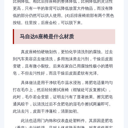
比例降低。相比后排座椅的整体降低，比例降低的灵活性
更高，只有一半的靠背可以降低放置大件物品，而没有降
低的部分仍然可以供人使用。(4)后排座椅前部有两个黑色
按钮。往里按，后座会松，可以脱下来。
马自达6座椅是什么材质
真皮座椅怕硬物划伤，更怕化学清洗剂的腐蚀。过去
到汽车美容店去做清洗，多用泡沫类去污剂，干燥后皮面
变硬，且有微小裂纹。后来在家自己用腐蚀性极小的透明
皂，不但去污性好，而且干燥后皮面柔软有光泽。
具体做法是用干净软毛巾温水浸泡，将肥皂适量均匀
打在毛巾上，然后轻轻擦拭座椅（褶皱处可反复擦拭）。
此时，毛巾若会变脏，证明去污有了显著效果。擦完肥皂
通风晾干，以清洗过后不含肥皂的湿毛巾擦拭两遍即可。
此法去污，皮面干净蓬松，清新如初。
此法也适用门内饰和仪表盘处塑料件。其原因是肥皂
（香皂）去污性强，且对人体皮肤无刺激，对真皮件更实