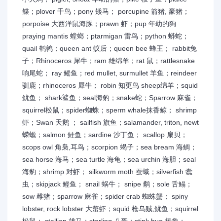
鲽；plover 千鸟；pony 矮马； porcupine 箭猪, 豪猪；
porpoise 大西洋鼠海豚；prawn 虾；pup 年幼的狗
praying mantis 螳螂；ptarmigan 雷鸟；python 蟒蛇；
quail 鹌鹑；queen ant 蚁后；queen bee 蜂王； rabbit兔
子；Rhinoceros 犀牛；ram 雄绵羊；rat 鼠；rattlesnake
响尾蛇； ray 鳐鱼；red mullet, surmullet 羊鱼；reindeer
驯鹿；rhinoceros 犀牛； robin 知更鸟 sheep绵羊；squid
鱿鱼； shark鲨鱼；seal海豹；snake蛇；Sparrow 麻雀；
squirrel松鼠；spider蜘蛛；sperm whale抹香鲸； shrimp
虾；Swan 天鹅 ； sailfish 旗鱼；salamander, triton, newt
蝾螈；salmon 鲑鱼；sardine 沙丁鱼； scallop 扇贝；
scops owl 角枭,耳鸟；scorpion 蝎子；sea bream 海鲷；
sea horse 海马；sea turtle 海龟；sea urchin 海胆；seal
海豹；shrimp 对虾； silkworm moth 蚕蛾；silverfish 蠹
虫；skipjack 鲣鱼； snail 蜗牛； snipe 鹬；sole 舌鳎；
sow 雌猪；sparrow 麻雀；spider crab 蜘蛛蟹； spiny
lobster, rock lobster 大螯虾；squid 枪乌贼,鱿鱼；squirrel