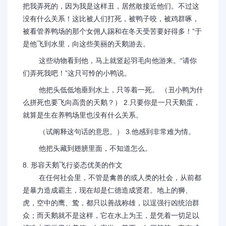
把我弄死的，因为我是这样丑，居然敢接近他们。不过这
没有什么关系！这比被人们打死，被鸭子咬，被鸡群啄，
被看管养鸭场的那个女佣人踢和在冬天受苦要好得多！”于
是他飞到水里，向这些美丽的天鹅游去。
这些动物看到他，马上就竖起羽毛向他游来。“请你
们弄死我吧！”这只可怜的小鸭说。
他把头低低地垂到水上，只等着一死。 （丑小鸭为什
么拼死也要飞向高贵的天鹅？） 2.只要你是一只天鹅蛋，
就算是生在养鸭场里也没有什么关系。
（试阐释这句话的意思。） 3.他感到非常难为情。
他把头藏到翅膀里面，不知道怎么。
8. 形容天鹅飞行姿态优美的作文
在任何社会里，不管是禽兽的或人类的社会，从前都
是暴力造成霸主，现在却是仁德造成贤君。地上的狮、
虎，空中的鹰、鸷，都只以善战称雄，以逞强行凶统治群
众；而天鹅就不是这样，它在水上为王，是凭着一切足以