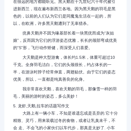
在很远的地方都能听见。黑天鹅在十九世纪六十年代被引
进新西兰，现在遍布新西兰各地。因为黑天鹅的羽毛是黑
色的，以前的人们认为它们是同魔鬼生活在一起的，所
以，在欧洲，许多黑天鹅遭到了无辜猎杀。
疣鼻天鹅并不因为喙基部长着一块黑疣而成为“灰姑
娘”，反而因为它们的浮游姿态优雅，长长的颈部弯成优美
的“S”形，飞行动作矫健，而深受人们喜爱。
大天鹅是种大型游禽，体长约1.5米，体重可超过10
千克。全身羽毛洁白，它们的头颈很长，约占体长的一
半，在游泳时脖子经常伸直，两翅贴伏。由于它们的姿态
优美，所以，一直都是纯真善良的化身。
我非常喜欢天鹅，喜欢天鹅的羽毛，那像雪一样的羽
毛，美丽的游时的姿态，多么美妙！
5. 龙虾,天鹅,拉车的话题写作文
大路上有一辆小车，不知是谁遗忘或是丢弃的.它十分
精致、灵巧，用来装载过冬的食物，或者让乳臭未干，不
会 走、不会飞的小家伙们以车代步，那真是太妙了. 小车