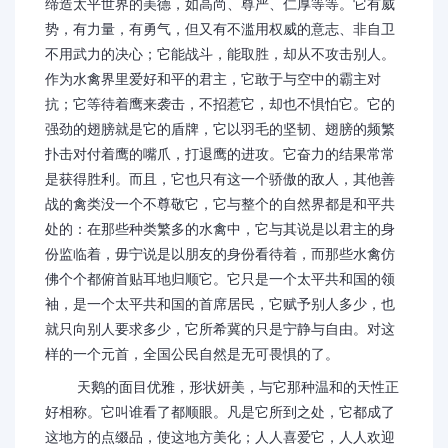
缔造太平世界的美德，如高尚、尊严、仁厚等等。它有威
势，有力量，有勇气，但又有不滥用权威的意志、非自卫
不用武力的决心；它能战斗，能取胜，却从不攻击别人。
作为水禽界里爱好和平的君主，它敢于与空中的霸主对
抗；它等待着鹰来袭击，不招惹它，却也不惧怕它。它的
强劲的翅膀就是它的盾牌，它以羽毛的坚韧、翅膀的频繁
扑击对付着鹰的嘴爪，打退鹰的进攻。它奋力的结果常常
是获得胜利。而且，它也只有这一个骄傲的敌人，其他善
战的禽类没一个不尊敬它，它与整个的自然界都是和平共
处的：在那些种类繁多的水禽中，它与其说是以君主的身
份监临着，毋宁说是以朋友的身份看待着，而那些水禽仿
佛个个都俯首贴耳地归顺它。它只是一个太平共和国的领
袖，是一个太平共和国的首席居民，它赋予别人多少，也
就只向别人要求多少，它所希冀的只是宁静与自由。对这
样的一个元首，全国公民自然是无可畏惧的了。
天鹅的面目优雅，形状妍美，与它那种温和的天性正
好相称。它叫谁看了都顺眼。凡是它所到之处，它都成了
这地方的点缀品，使这地方美化；人人喜爱它，人人欢迎