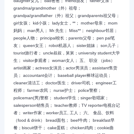
daughter女儿； dad爸爸； friend朋友； father父亲；
grandma/grandmother（外）祖母；
grandpa/grandfather（外）祖父；grandparents祖父母；
girl女孩； kid小孩； lady女士，**； mother母亲； mom
妈妈； man男人； Mr.先生； Miss**； neighbour邻居；
people人物； principal校长；parents父母； pen pal笔
友； queen女王； robot机器人； sister姐妹； son儿子；
tourist旅行者； uncle叔叔，舅舅；university student大学
生； visitor参观者； woman女人； 五、 职业 （jobs）
artist画家；actress女演员；actor男演员；assistant售货
员； accountant会计； baseball player棒球运动员；
cleaner清洁工； doctor医生； driver司机； engineer工
程师； farmer农民； nurse护士； police警察；
policeman(男)警察； student学生；singer歌唱家；
salesperson销售员； teacher教师；TV reporter电视台记
者； writer作家；worker员工, 工人； 六、 食品、饮料
（food & drink） bread面包； beef牛肉； breakfast早
餐；biscuit饼干； cake蛋糕； chicken鸡肉；cookie曲