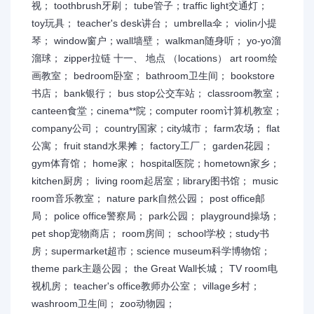
视； toothbrush牙刷； tube管子；traffic light交通灯；
toy玩具； teacher's desk讲台； umbrella伞； violin小提
琴； window窗户；wall墙壁； walkman随身听； yo-yo溜
溜球； zipper拉链 十一、 地点 （locations） art room绘
画教室； bedroom卧室； bathroom卫生间； bookstore
书店； bank银行； bus stop公交车站； classroom教室；
canteen食堂；cinema**院；computer room计算机教室；
company公司； country国家；city城市； farm农场； flat
公寓； fruit stand水果摊； factory工厂； garden花园；
gym体育馆； home家； hospital医院；hometown家乡；
kitchen厨房； living room起居室；library图书馆； music
room音乐教室； nature park自然公园； post office邮
局； police office警察局； park公园； playground操场；
pet shop宠物商店； room房间； school学校；study书
房；supermarket超市；science museum科学博物馆；
theme park主题公园； the Great Wall长城； TV room电
视机房； teacher's office教师办公室； village乡村；
washroom卫生间； zoo动物园；