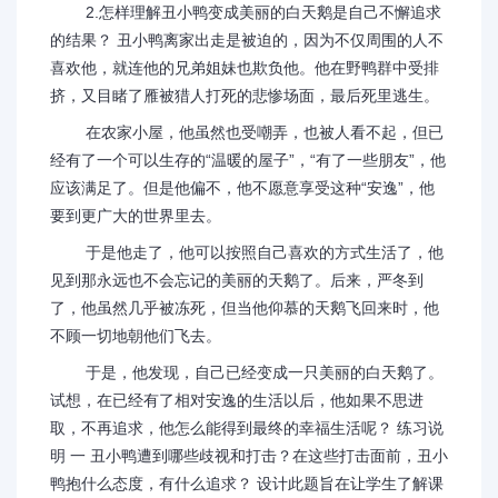
2.怎样理解丑小鸭变成美丽的白天鹅是自己不懈追求
的结果？ 丑小鸭离家出走是被迫的，因为不仅周围的人不
喜欢他，就连他的兄弟姐妹也欺负他。他在野鸭群中受排
挤，又目睹了雁被猎人打死的悲惨场面，最后死里逃生。
在农家小屋，他虽然也受嘲弄，也被人看不起，但已
经有了一个可以生存的“温暖的屋子”，“有了一些朋友”，他
应该满足了。但是他偏不，他不愿意享受这种“安逸”，他
要到更广大的世界里去。
于是他走了，他可以按照自己喜欢的方式生活了，他
见到那永远也不会忘记的美丽的天鹅了。后来，严冬到
了，他虽然几乎被冻死，但当他仰慕的天鹅飞回来时，他
不顾一切地朝他们飞去。
于是，他发现，自己已经变成一只美丽的白天鹅了。
试想，在已经有了相对安逸的生活以后，他如果不思进
取，不再追求，他怎么能得到最终的幸福生活呢？ 练习说
明 一 丑小鸭遭到哪些歧视和打击？在这些打击面前，丑小
鸭抱什么态度，有什么追求？ 设计此题旨在让学生了解课