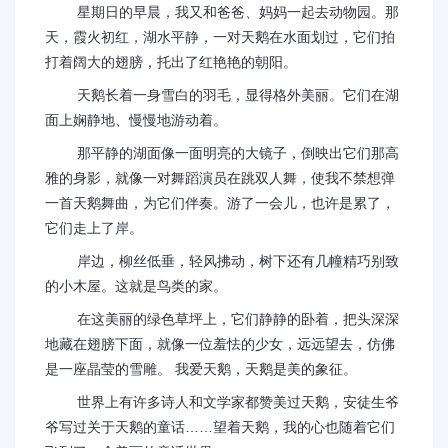
星期日的早晨，我又和爸爸、妈妈一起去动物园。那
天，霞火初红，湖水平静，一对天鹅在水面划过，它们拍
打着阔大的翅膀，托出了红艳艳的朝阳。
天鹅长着一身雪白的羽毛，显得格外美丽。它们在湖
面上娴静地、慢慢地游动着。
那平静的湖面像一面明亮的大镜子，倒映出它们那高
雅的身影，就像一对舞蹈演员在跳双人舞，使我不禁想弹
一首天鹅舞曲，为它们伴奏。游了一会儿，也许是累了，
它们走上了岸。
岸边，柳丝低垂，轻风拂动，树下还有几幢精巧别致
的小木屋。这就是鸟类的家。
在这美丽的绿色草坪上，它们静静的卧着，把头深深
地藏在翅膀下面，就像一位羞怯的少女，远远望去，仿佛
是一座晶莹的雪雕。 我爱天鹅，天鹅是美的象征。
世界上有许多诗人和文学家都赞美过天鹅，安徒生爷
爷写过关于天鹅的童话……望着天鹅，我的心也随着它们