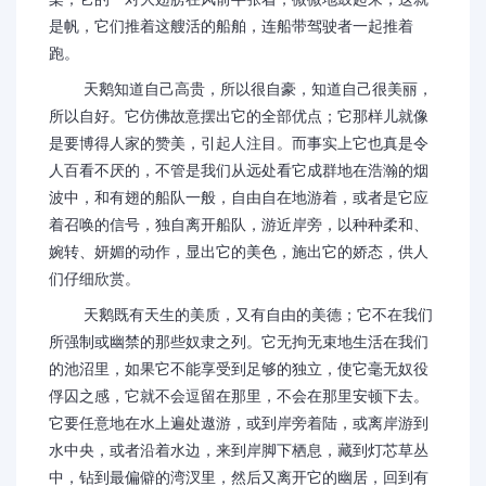
是帆，它们推着这艘活的船舶，连船带驾驶者一起推着
跑。
天鹅知道自己高贵，所以很自豪，知道自己很美丽，
所以自好。它仿佛故意摆出它的全部优点；它那样儿就像
是要博得人家的赞美，引起人注目。而事实上它也真是令
人百看不厌的，不管是我们从远处看它成群地在浩瀚的烟
波中，和有翅的船队一般，自由自在地游着，或者是它应
着召唤的信号，独自离开船队，游近岸旁，以种种柔和、
婉转、妍媚的动作，显出它的美色，施出它的娇态，供人
们仔细欣赏。
天鹅既有天生的美质，又有自由的美德；它不在我们
所强制或幽禁的那些奴隶之列。它无拘无束地生活在我们
的池沼里，如果它不能享受到足够的独立，使它毫无奴役
俘囚之感，它就不会逗留在那里，不会在那里安顿下去。
它要任意地在水上遍处遨游，或到岸旁着陆，或离岸游到
水中央，或者沿着水边，来到岸脚下栖息，藏到灯芯草丛
中，钻到最偏僻的湾汊里，然后又离开它的幽居，回到有