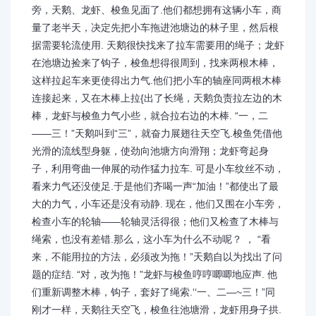
旁，天鹅、龙虾、梭鱼见面了.他们都想拥有这辆小车，商
量了老半天，决定先把小车拖进池塘边的林子里，然后根
据需要轮流使用. 天鹅很快找来了拉车需要用的绳子；龙虾
在池塘边捡来了钩子，梭鱼想得很周到，找来两根木棒，
这样拉起车来更使得出力气.他们把小车的轴座同两根木棒
连接起来，又在木棒上拉{出了长绳，天鹅负责拉左边的木
棒，龙虾与梭鱼力气小些，就合拉右边的木棒. “一，二
——三！”天鹅叫到“三”，就奋力展翅往天空飞.梭鱼凭借他
光滑的流线型身躯，使劲向池塘方向滑翔；龙虾弯起身
子，利用弯曲一伸展的动作猛力拉车. 可是小车纹丝不动，
看来力气还没使足.于是他们齐喝一声“加油！”都使出了最
大的力气，小车还是没有动静. 现在，他们又围在小车旁，
检查小车的轮轴——轮轴灵活得很；他们又检查了木棒与
绳索，也没有差错.那么，这小车为什么不动呢？ ， “看
来，不能用拉的方法，必须改为拖！”天鹅自以为找出了问
题的症结. “对，改为拖！”龙虾与梭鱼哼哼唧唧地应声. 他
们重新调整木棒，钩子，套好了绳索.‘‘一、二—~三！”同
刚才一样，天鹅往天空飞，梭鱼往池塘滑，龙虾用身子拱.