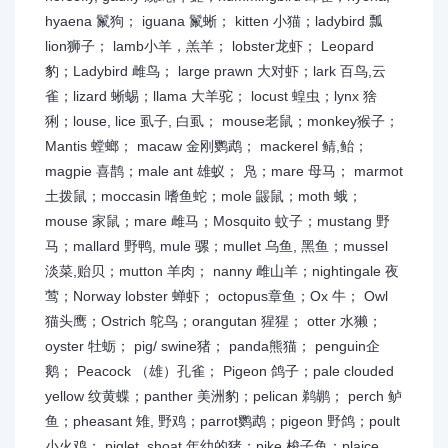
hyaena 鬣狗； iguana 鬣蜥； kitten 小猫；ladybird 瓢
lion狮子； lamb小羊，羔羊； lobster龙虾； Leopard
豹；Ladybird 雌鸟； large prawn 大对虾；lark 百鸟,云
雀；lizard 蜥蜴；llama 大羊驼； locust 蝗虫；lynx 猞
猁；louse, lice 虱子, 白虱； mouse老鼠；monkey猴子；
Mantis 螳螂； macaw 金刚鹦鹉； mackerel 鲭,鲐；
magpie 喜鹊；male ant 雄蚁； 凫；mare 母马； marmot
土拨鼠；moccasin 嗜鱼蛇；mole 鼹鼠；moth 蛾；
mouse 家鼠；mare 雌马；Mosquito 蚊子；mustang 野
马；mallard 野鸭, mule 骡；mullet 乌鱼, 黑鱼；mussel
淡菜,贻贝；mutton 羊肉； nanny 雌山羊；nightingale 夜
莺；Norway lobster 蝉虾； octopus章鱼；Ox 牛； Owl
猫头鹰；Ostrich 鸵鸟；orangutan 猩猩； otter 水獭；
oyster 牡蛎； pig/ swine猪； panda熊猫； penguin企
鹅； Peacock （雄）孔雀； Pigeon 鸽子；pale clouded
yellow 纹黄蝶；panther 美洲豹；pelican 鹈鹕； perch 鲈
鱼；pheasant 雉, 野鸡；parrot鹦鹉；pigeon 野鸽；poult
小火鸡； piglet, shoat 年幼的猪；pike 梭子鱼；plaice