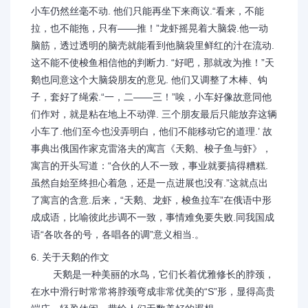
小车仍然丝毫不动. 他们只能再坐下来商议.“看来，不能
拉，也不能拖，只有——推！”龙虾摇晃着大脑袋.他一动
脑筋，透过透明的脑壳就能看到他脑袋里鲜红的汁在流动.
这不能不使梭鱼相信他的判断力. “好吧，那就改为推！”天
鹅也同意这个大脑袋朋友的意见. 他们又调整了木棒、钩
子，套好了绳索.“一，二——三！”唉，小车好像故意同他
们作对，就是粘在地上不动弹. 三个朋友最后只能放弃这辆
小车了.他们至今也没弄明白，他们不能移动它的道理.’ 故
事典出俄国作家克雷洛夫的寓言《天鹅、梭子鱼与虾》，
寓言的开头写道：“合伙的人不一致，事业就要搞得糟糕.
虽然自始至终担心着急，还是一点进展也没有.”这就点出
了寓言的含意.后来，“天鹅、龙虾，梭鱼拉车”在俄语中形
成成语，比喻彼此步调不一致，事情难免要失败.同我国成
语“各吹各的号，各唱各的调”意义相当.。
6. 关于天鹅的作文
天鹅是一种美丽的水鸟，它们长着优雅修长的脖颈，
在水中滑行时常常将脖颈弯成非常优美的“S”形，显得高贵