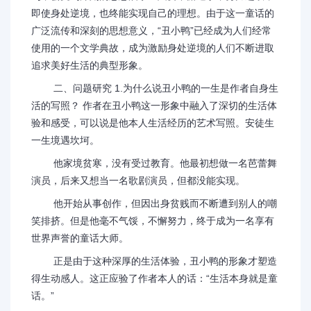
即使身处逆境，也终能实现自己的理想。由于这一童话的
广泛流传和深刻的思想意义，“丑小鸭”已经成为人们经常
使用的一个文学典故，成为激励身处逆境的人们不断进取
追求美好生活的典型形象。
二、问题研究 1.为什么说丑小鸭的一生是作者自身生
活的写照？ 作者在丑小鸭这一形象中融入了深切的生活体
验和感受，可以说是他本人生活经历的艺术写照。安徒生
一生境遇坎坷。
他家境贫寒，没有受过教育。他最初想做一名芭蕾舞
演员，后来又想当一名歌剧演员，但都没能实现。
他开始从事创作，但因出身贫贱而不断遭到别人的嘲
笑排挤。但是他毫不气馁，不懈努力，终于成为一名享有
世界声誉的童话大师。
正是由于这种深厚的生活体验，丑小鸭的形象才塑造
得生动感人。这正应验了作者本人的话：“生活本身就是童
话。”