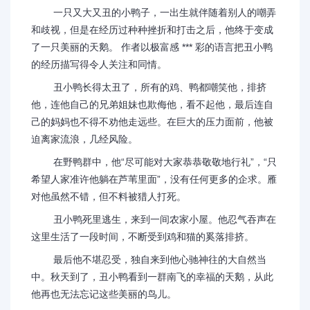
一只又大又丑的小鸭子，一出生就伴随着别人的嘲弄
和歧视，但是在经历过种种挫折和打击之后，他终于变成
了一只美丽的天鹅。 作者以极富感 *** 彩的语言把丑小鸭
的经历描写得令人关注和同情。
丑小鸭长得太丑了，所有的鸡、鸭都嘲笑他，排挤
他，连他自己的兄弟姐妹也欺侮他，看不起他，最后连自
己的妈妈也不得不劝他走远些。在巨大的压力面前，他被
迫离家流浪，几经风险。
在野鸭群中，他“尽可能对大家恭恭敬敬地行礼”，“只
希望人家准许他躺在芦苇里面”，没有任何更多的企求。雁
对他虽然不错，但不料被猎人打死。
丑小鸭死里逃生，来到一间农家小屋。他忍气吞声在
这里生活了一段时间，不断受到鸡和猫的奚落排挤。
最后他不堪忍受，独自来到他心驰神往的大自然当
中。秋天到了，丑小鸭看到一群南飞的幸福的天鹅，从此
他再也无法忘记这些美丽的鸟儿。