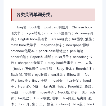
各类英语单词分类。
bag包；book书； post card明信片；Chinese book
语文书；crayon蜡笔；comic book漫画书； dictionary词
典； English book英语书； eraser橡皮； Ink墨水, 油墨；
math book数学书； magazine杂志； newspaper报纸；
notebook笔记本； pencil-case铅笔盒； pen 钢笔；
pencil铅笔； Paper纸, 墙纸； ruler尺子； schoolbag书
包； sharpener卷笔刀； story-book故事书； 一、 人体
（body）/身体部位 arm手臂； Body 身体； Beard胡须；
Back 背, 背部； eye眼睛； ear耳朵； Elbow 肘； foot
脚； face脸； finger手指； head头； hair头发； hand
手； Heart心, 心脏； Hair头发, 毛发； Knee膝盖, 膝部；
leg腿； mouth嘴； nose鼻子； Neck颈, 脖子； Stomach
胃； tail尾巴； Throat喉咙, 咽喉； Toe脚趾, 足尖部, 躯
体； Tooth牙, 齿； 二、 颜色 （colours） blue蓝； black