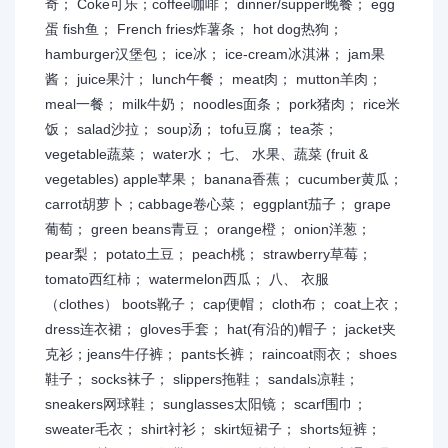
奇； Coke可乐；coffee咖啡； dinner/supper晚餐； egg
蛋 fish鱼； French fries炸薯条； hot dog热狗；
hamburger汉堡包； ice冰； ice-cream冰淇淋； jam果
酱； juice果汁； lunch午餐； meat肉； mutton羊肉；
meal一餐； milk牛奶； noodles面条； pork猪肉； rice米
饭； salad沙拉； soup汤； tofu豆腐； tea茶；
vegetable蔬菜； water水； 七、 水果、蔬菜 (fruit &
vegetables) apple苹果； banana香蕉； cucumber黄瓜；
carrot胡萝卜；cabbage卷心菜； eggplant茄子； grape
葡萄； green beans青豆； orange橙； onion洋葱；
pear梨； potato土豆； peach桃； strawberry草莓；
tomato西红柿； watermelon西瓜； 八、 衣服
（clothes） boots靴子； cap便帽； cloth布； coat上衣；
dress连衣裙； gloves手套； hat(有沿的)帽子； jacket夹
克衫；jeans牛仔裤； pants长裤； raincoat雨衣； shoes
鞋子； socks袜子； slippers拖鞋； sandals凉鞋；
sneakers网球鞋； sunglasses太阳镜； scarf围巾；
sweater毛衣； shirt衬衫； skirt短裙子； shorts短裤；