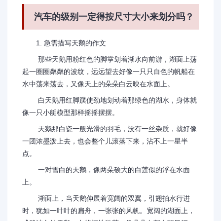
汽车的级别一定得按尺寸大小来划分吗？
1. 急需描写天鹅的作文
那些天鹅用粉红色的脚掌划着湖水向前游，湖面上荡
起一圈圈粼粼的波纹，远远望去好像一只只白色的帆船在
水中荡来荡去，又像天上的朵朵白云映在水面上。
白天鹅用红脚蹼使劲地划动着那绿色的湖水，身体就
像一只小艇模型那样摇摇摆摆。
天鹅那白瓷一般光滑的羽毛，没有一丝杂质，就好像
一团浓墨泼上去，也会整个儿滚落下来，沾不上一星半
点。
一对雪白的天鹅，像两朵硕大的白莲似的浮在水面
上。
湖面上，当天鹅伸展着宽阔的双翼，引翅拍水行进
时，犹如一叶叶的扁舟，一张张的风帆。宽阔的湖面上，