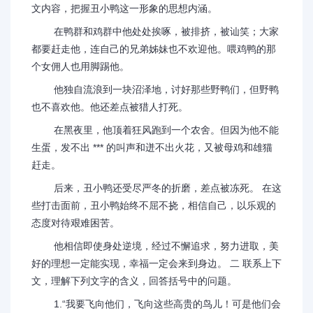
文内容，把握丑小鸭这一形象的思想内涵。
在鸭群和鸡群中他处处挨啄，被排挤，被讪笑；大家
都要赶走他，连自己的兄弟姊妹也不欢迎他。喂鸡鸭的那
个女佣人也用脚踢他。
他独自流浪到一块沼泽地，讨好那些野鸭们，但野鸭
也不喜欢他。他还差点被猎人打死。
在黑夜里，他顶着狂风跑到一个农舍。但因为他不能
生蛋，发不出 *** 的叫声和迸不出火花，又被母鸡和雄猫
赶走。
后来，丑小鸭还受尽严冬的折磨，差点被冻死。 在这
些打击面前，丑小鸭始终不屈不挠，相信自己，以乐观的
态度对待艰难困苦。
他相信即使身处逆境，经过不懈追求，努力进取，美
好的理想一定能实现，幸福一定会来到身边。 二 联系上下
文，理解下列文字的含义，回答括号中的问题。
1.“我要飞向他们，飞向这些高贵的鸟儿！可是他们会