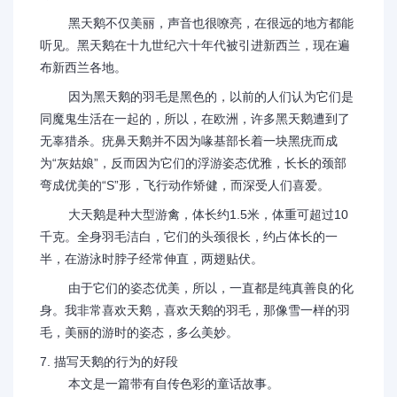
黑天鹅不仅美丽，声音也很嘹亮，在很远的地方都能
听见。黑天鹅在十九世纪六十年代被引进新西兰，现在遍
布新西兰各地。
因为黑天鹅的羽毛是黑色的，以前的人们认为它们是
同魔鬼生活在一起的，所以，在欧洲，许多黑天鹅遭到了
无辜猎杀。疣鼻天鹅并不因为喙基部长着一块黑疣而成
为“灰姑娘”，反而因为它们的浮游姿态优雅，长长的颈部
弯成优美的“S”形，飞行动作矫健，而深受人们喜爱。
大天鹅是种大型游禽，体长约1.5米，体重可超过10
千克。全身羽毛洁白，它们的头颈很长，约占体长的一
半，在游泳时脖子经常伸直，两翅贴伏。
由于它们的姿态优美，所以，一直都是纯真善良的化
身。我非常喜欢天鹅，喜欢天鹅的羽毛，那像雪一样的羽
毛，美丽的游时的姿态，多么美妙。
7. 描写天鹅的行为的好段
本文是一篇带有自传色彩的童话故事。