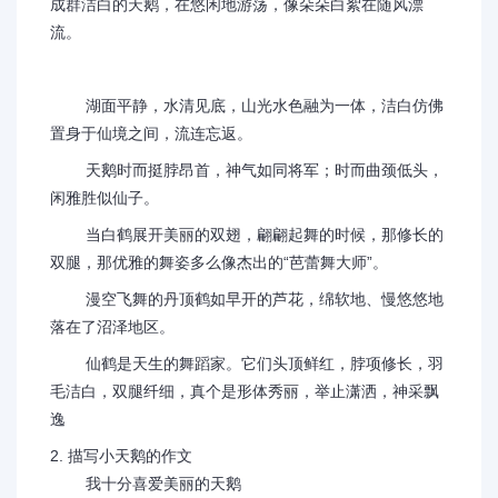
成群洁白的天鹅，在悠闲地游荡，像朵朵白絮在随风漂
流。
湖面平静，水清见底，山光水色融为一体，洁白仿佛
置身于仙境之间，流连忘返。
天鹅时而挺脖昂首，神气如同将军；时而曲颈低头，
闲雅胜似仙子。
当白鹤展开美丽的双翅，翩翩起舞的时候，那修长的
双腿，那优雅的舞姿多么像杰出的“芭蕾舞大师”。
漫空飞舞的丹顶鹤如早开的芦花，绵软地、慢悠悠地
落在了沼泽地区。
仙鹤是天生的舞蹈家。它们头顶鲜红，脖项修长，羽
毛洁白，双腿纤细，真个是形体秀丽，举止潇洒，神采飘
逸
2. 描写小天鹅的作文
我十分喜爱美丽的天鹅