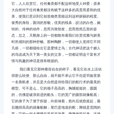
它，人人欣赏它。任何禽类都不配这样地受人钟爱；原来
大自然对于任何禽类都没有赋予这样多的高贵而柔和的优
美，使我们意识到它创造物类竟能达到这样妍丽的程度。
俊秀的身段，圆润的形貌，优美的线条，皎洁的白色，婉
转的、传神的动作，忽而兴致勃发，忽而悠然忘形的姿
态，总之，天鹅身上的一切都散布着我们欣赏优雅与妍美
时所感到的那种舒畅、那种陶醉，一切都使人觉得它不同
凡俗，一切都描绘出它是爱情之鸟；古代神话把这个媚人
的鸟说成为天下第一美女的父亲，一切都证明这个富有才
情与风趣的神话是很有根据的。
我们看见它那种雍容自在的样子，看见它在水上活动
得那么轻便、那么自由，就不能不承认它不但是羽族里第
一名善航者，并且是大自然提供给我们的航行术的最美的
模型。可不是么，它的颈子高高的，胸脯挺挺的，圆圆
的，仿佛是破浪前进的船头；它的宽广的腹部就像船底；
它的身子为了便于疾驶，向前倾着，愈向后就愈挺起，最
后翘得高高的就像船舳；尾巴是地道的舵；脚就是宽阔的
桨；它的一对大翅膀在风前半张着，微微地鼓起来，这就