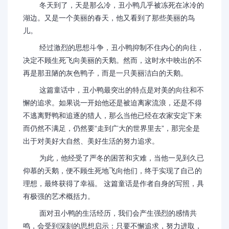
冬天到了，天是那么冷，丑小鸭几乎被冻死在冰冷的
湖边。又是一个美丽的春天，他又看到了那些美丽的鸟
儿。
经过激烈的思想斗争，丑小鸭抑制不住内心的向往，
决定不顾生死飞向美丽的天鹅。然而，这时水中映出的不
再是那丑陋的灰色鸭子，而是一只美丽洁白的天鹅。
这篇童话中，丑小鸭最突出的特点是对美的向往和不
懈的追求。如果说一开始他还是被迫离家流浪，还是不得
不逃离野鸭和追逐的猎人，那么当他已经在农家安定下来
而仍然不满足，仍然要“走到广大的世界里去”，那完全是
出于对美好大自然、美好生活的努力追求。
为此，他经受了严冬的困苦和灾难，当他一见到久已
仰慕的天鹅，便不顾生死地飞向他们，终于实现了自己的
理想，最终获得了幸福。 这篇童话是作者自身的写照，具
有极强的艺术概括力。
面对丑小鸭的生活经历，我们会产生强烈的感情共
鸣，会受到深刻的思想启示：只要不懈追求，努力进取，