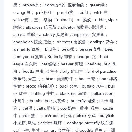
黑； brown棕； Blond淡**的, 亚麻色的； green绿；
orange橙； pink粉红； purple紫； red红； white白；
yellow黄； 三、 动物 （animals） ant蚂蚁；adder, viper
蝰蛇；albatross 信天翁；alligator 短吻鳄, 美洲鳄；
alpaca 羊驼；anchovy 凤尾鱼；anglerfish 安康鱼；
anopheles 按蚊,疟蚊； anteater 食蚁兽；antilope 羚羊；
armadillo 犰狳； bird鸟； bear熊； beaver海狸；Bee/
honeybees 蜜蜂；Butterfly 蝴蝶； badger 獾；bald
eagle 白头鹰；bat 蝙蝠；beaver 河狸；bedbug, bug 臭
虫； beetle 甲虫, 金龟子；billy 雄山羊；bird of paradise
极乐鸟, 天堂鸟； bison 美洲野牛； boa 王蛇；boar 雄猪,
种猪；brood 鸡的统称； buck 公兔；buffalo 水牛；bull,
ox 雄牛；bullfrog 牛蛙； blackbird 乌鸫； bullock steer
小阉牛；bumble bee 大黄蜂； butterfly 蝴蝶；bitch 雌
狗； cat猫；catta 雌猫 ；cow奶牛，雌牛, 母牛；cattle
牛；crab 蟹； cock/rooster公鸡； chick 小鸡；crayfish
小龙虾, 喇蛄；cricket 蟋蟀； cabbage butterfly 纹白蝶；
calf 小牛, 牛犊；canary 金丝雀； Crocodile 鳄鱼，非洲