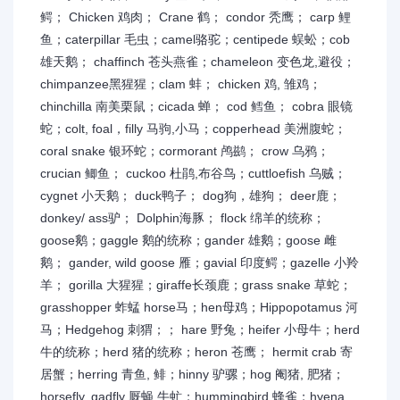
鳄； Chicken 鸡肉； Crane 鹤； condor 秃鹰； carp 鲤
鱼；caterpillar 毛虫；camel骆驼；centipede 蜈蚣；cob
雄天鹅； chaffinch 苍头燕雀；chameleon 变色龙,避役；
chimpanzee黑猩猩；clam 蚌； chicken 鸡, 雏鸡；
chinchilla 南美栗鼠；cicada 蝉； cod 鳕鱼； cobra 眼镜
蛇；colt, foal，filly 马驹,小马；copperhead 美洲腹蛇；
coral snake 银环蛇；cormorant 鸬鹚； crow 乌鸦；
crucian 鲫鱼； cuckoo 杜鹃,布谷鸟；cuttloefish 乌贼；
cygnet 小天鹅； duck鸭子； dog狗，雄狗； deer鹿；
donkey/ ass驴； Dolphin海豚； flock 绵羊的统称；
goose鹅；gaggle 鹅的统称；gander 雄鹅；goose 雌
鹅； gander, wild goose 雁；gavial 印度鳄；gazelle 小羚
羊； gorilla 大猩猩；giraffe长颈鹿；grass snake 草蛇；
grasshopper 蚱蜢 horse马；hen母鸡；Hippopotamus 河
马；Hedgehog 刺猬；； hare 野兔；heifer 小母牛；herd
牛的统称；herd 猪的统称；heron 苍鹰； hermit crab 寄
居蟹；herring 青鱼, 鲱；hinny 驴骡；hog 阉猪, 肥猪；
horsefly, gadfly 厩蝇,牛虻；hummingbird 蜂雀；hyena,