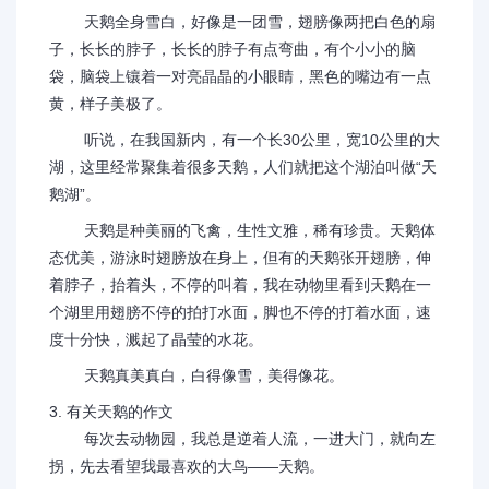
天鹅全身雪白，好像是一团雪，翅膀像两把白色的扇
子，长长的脖子，长长的脖子有点弯曲，有个小小的脑
袋，脑袋上镶着一对亮晶晶的小眼睛，黑色的嘴边有一点
黄，样子美极了。
听说，在我国新内，有一个长30公里，宽10公里的大
湖，这里经常聚集着很多天鹅，人们就把这个湖泊叫做“天
鹅湖”。
天鹅是种美丽的飞禽，生性文雅，稀有珍贵。天鹅体
态优美，游泳时翅膀放在身上，但有的天鹅张开翅膀，伸
着脖子，抬着头，不停的叫着，我在动物里看到天鹅在一
个湖里用翅膀不停的拍打水面，脚也不停的打着水面，速
度十分快，溅起了晶莹的水花。
天鹅真美真白，白得像雪，美得像花。
3. 有关天鹅的作文
每次去动物园，我总是逆着人流，一进大门，就向左
拐，先去看望我最喜欢的大鸟——天鹅。