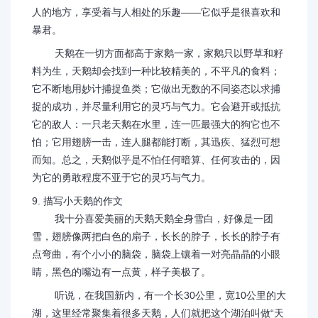
人的地方，享受着与人相处的乐趣——它似乎是很喜欢和
暴君。
天鹅在一切方面都高于家鹅一家，家鹅只以野草和籽
料为生，天鹅却会找到一种比较精美的，不平凡的食料；
它不断地用妙计捕捉鱼类；它做出无数的不同姿态以求捕
捉的成功，并尽量利用它的灵巧与气力。它会避开或抵抗
它的敌人：一只老天鹅在水里，连一匹最强大的狗它也不
怕；它用翅膀一击，连人腿都能打断，其迅疾、猛烈可想
而知。总之，天鹅似乎是不怕任何暗算、任何攻击的，因
为它的勇敢程度不亚于它的灵巧与气力。
9. 描写小天鹅的作文
我十分喜爱美丽的天鹅天鹅全身雪白，好像是一团
雪，翅膀像两把白色的扇子，长长的脖子，长长的脖子有
点弯曲，有个小小的脑袋，脑袋上镶着一对亮晶晶的小眼
睛，黑色的嘴边有一点黄，样子美极了。
听说，在我国新内，有一个长30公里，宽10公里的大
湖，这里经常聚集着很多天鹅，人们就把这个湖泊叫做“天