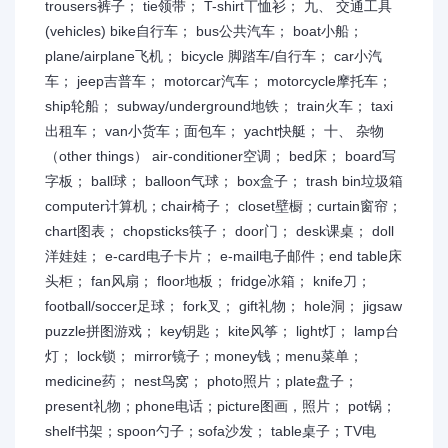
trousers裤子； tie领带； T-shirt丅恤衫； 九、 交通工具
(vehicles) bike自行车； bus公共汽车； boat小船；
plane/airplane飞机； bicycle 脚踏车/自行车； car小汽
车； jeep吉普车； motorcar汽车； motorcycle摩托车；
ship轮船； subway/underground地铁； train火车； taxi
出租车； van小货车；面包车； yacht快艇； 十、 杂物
（other things） air-conditioner空调； bed床； board写
字板； ball球； balloon气球； box盒子； trash bin垃圾箱
computer计算机；chair椅子； closet壁橱；curtain窗帘；
chart图表； chopsticks筷子； door门； desk课桌； doll
洋娃娃； e-card电子卡片； e-mail电子邮件；end table床
头柜； fan风扇； floor地板； fridge冰箱； knife刀；
football/soccer足球； fork叉； gift礼物； hole洞； jigsaw
puzzle拼图游戏； key钥匙； kite风筝； light灯； lamp台
灯； lock锁； mirror镜子；money钱；menu菜单；
medicine药； nest鸟窝； photo照片；plate盘子；
present礼物；phone电话；picture图画，照片； pot锅；
shelf书架；spoon勺子；sofa沙发； table桌子；TV电