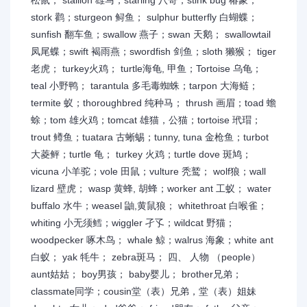
松鼠； stallion 雄马；starling 八哥；stink bug 椿象；
stork 鹳；sturgeon 鲟鱼； sulphur butterfly 白蝴蝶；
sunfish 翻车鱼；swallow 燕子；swan 天鹅； swallowtail
凤尾蝶；swift 褐雨燕；swordfish 剑鱼；sloth 獭猴； tiger
老虎； turkey火鸡； turtle海龟, 甲鱼；Tortoise 乌龟；
teal 小野鸭； tarantula 多毛毒蜘蛛；tarpon 大海鲢；
termite 蚁；thoroughbred 纯种马； thrush 画眉；toad 蟾
蜍；tom 雄火鸡；tomcat 雄猫，公猫；tortoise 玳瑁；
trout 鳟鱼；tuatara 古蜥蜴；tunny, tuna 金枪鱼；turbot
大菱鲆；turtle 龟； turkey 火鸡；turtle dove 斑鸠；
vicuna 小羊驼；vole 田鼠；vulture 秃鹫； wolf狼；wall
lizard 壁虎； wasp 黄蜂, 胡蜂；worker ant 工蚁； water
buffalo 水牛；weasel 鼬,黄鼠狼； whitethroat 白喉雀；
whiting 小无须鳕；wiggler 孑孓；wildcat 野猫；
woodpecker 啄木鸟； whale 鲸；walrus 海象；white ant
白蚁； yak 牦牛； zebra斑马； 四、 人物 （people）
aunt姑姑； boy男孩； baby婴儿； brother兄弟；
classmate同学；cousin堂（表）兄弟，堂（表）姐妹