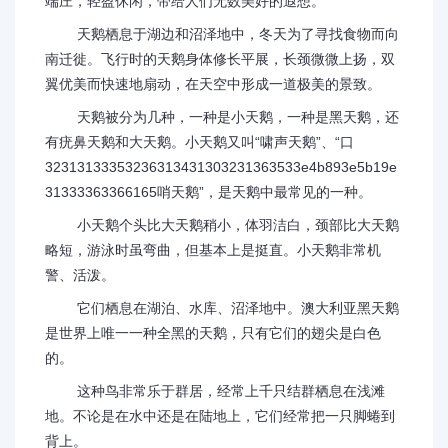
端庄，轻盈休闲，带给人们无数美好的遐想。
天鹅栖息于湖边和沼泽地中，冬天为了寻找食物而向
南迁徙。飞行时的天鹅身体修长平展，长颈微微上扬，双
翼优美而快速地扇动，在天空中形成一道极美的景致。
天鹅被分为几种，一种是小天鹅，一种是黑天鹅，还
有疣鼻天鹅和大天鹅。小天鹅又叫“啸声天鹅”、“口
32313133353236313431303231363533e4b893e5b19e
31333363366165哨天鹅”，是天鹅中最常见的一种。
小天鹅个头比大天鹅稍小，体羽洁白，颈部比大天鹅
略短，游泳时虽弯曲，但基本上是挺直。小天鹅非常机
警、活泼。
它们栖息在湖泊、水库、沼泽地中。澳大利亚黑天鹅
是世界上唯一一种全黑的天鹅，只有它们的翅尖是白色
的。
这种鸟非常乐于群居，经常上千只结群栖息在浅滩
地。不论是在水中还是在陆地上，它们经常把一只脚蜷到
背上。