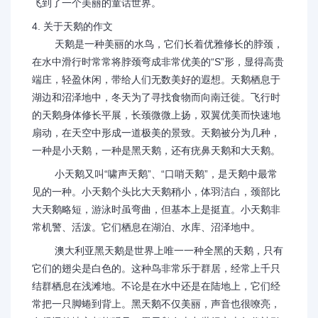
飞到了一个美丽的童话世界。
4. 关于天鹅的作文
天鹅是一种美丽的水鸟，它们长着优雅修长的脖颈，
在水中滑行时常常将脖颈弯成非常优美的“S”形，显得高贵
端庄，轻盈休闲，带给人们无数美好的遐想。天鹅栖息于
湖边和沼泽地中，冬天为了寻找食物而向南迁徙。飞行时
的天鹅身体修长平展，长颈微微上扬，双翼优美而快速地
扇动，在天空中形成一道极美的景致。天鹅被分为几种，
一种是小天鹅，一种是黑天鹅，还有疣鼻天鹅和大天鹅。
小天鹅又叫“啸声天鹅”、“口哨天鹅”，是天鹅中最常
见的一种。小天鹅个头比大天鹅稍小，体羽洁白，颈部比
大天鹅略短，游泳时虽弯曲，但基本上是挺直。小天鹅非
常机警、活泼。它们栖息在湖泊、水库、沼泽地中。
澳大利亚黑天鹅是世界上唯一一种全黑的天鹅，只有
它们的翅尖是白色的。这种鸟非常乐于群居，经常上千只
结群栖息在浅滩地。不论是在水中还是在陆地上，它们经
常把一只脚蜷到背上。黑天鹅不仅美丽，声音也很嘹亮，