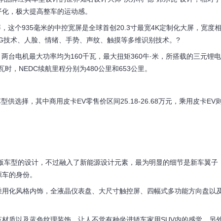
平化，极大提高整车的运动感。
这个935毫米的中控宽屏是全球首创20.3寸最宽4K定制化大屏，宽度
还支持5G技术、人脸、情绪、手势、声纹、触摸等多维识别技术。?
两台电机最大功率均为160千瓦，最大扭矩360牛·米，所搭载的三元锂电
瓦时，NEDC续航里程分别为480公里和653公里。
选择，其中商用皮卡EV零售价区间25.18-26.68万元，乘用皮卡EV
车型的设计，不过融入了新能源设计元素，最为明显的细节是新车翼子
源车的身份。
用化风格内饰，全液晶仪表盘、大尺寸触控屏、四幅式多功能方向盘以
质以及蓝色纹理装饰，让人不觉有种坐进轿车家用SUV内的感觉。另