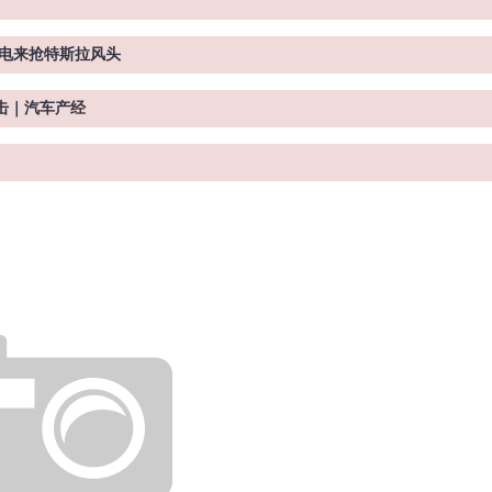
纯电来抢特斯拉风头
击｜汽车产经