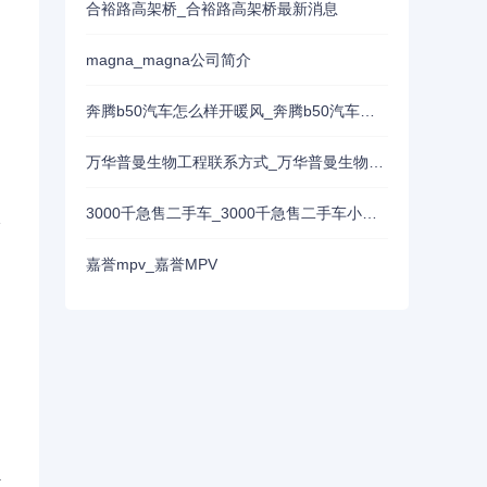
合裕路高架桥_合裕路高架桥最新消息
magna_magna公司简介
奔腾b50汽车怎么样开暖风_奔腾b50汽车怎么样开暖风空调
万华普曼生物工程联系方式_万华普曼生物工程有限公司怎样
3000千急售二手车_3000千急售二手车小货车
格
嘉誉mpv_嘉誉MPV
之