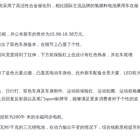
池系统采用了高活性合金催化剂，相比国际主流品牌的氢燃料电池乘用车在催
，并公布新车的售价为15.98-18.38万元。
出了双色车身版本，在细节上凸显了个性。
向宽度得到了拉伸，下方前保险杠上也设计有红色饰条，并在车尾增
蓝色元素点缀，凸显其电动车身份。此外新车配备全景天窗、LED前
、日行灯、双色车身及车身附件、运动前保险杠、运动轮圈、运动前格
后回复反射器以及尾门sport标牌等，能够满足更多消费者对于个性的追
矩为280牛·米的永磁同步电机。
瓦时/千克的三元锂电池，在动力输出不变的情况下，综合续航里程提升