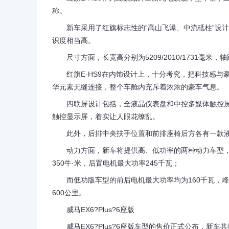
称。
新车采用了红旗标志性的“高山飞瀑、中流砥柱”设计
识度相当高。
尺寸方面，长宽高分别为5209/2010/1731毫米，
红旗E-HS9在内饰设计上，十分考究，把科技感与
华元素无缝连接，整个车舱内充斥着浓浓的豪车气息。
四联屏设计包括，全液晶仪表盘和中控多媒体触控屏
触控显示屏，着实让人眼花缭乱。
此外，后排中央扶手位置和前排座椅后方各有一款液
动力方面，新车将提供高、低功率的两种动力车型，均
350牛·米，后置电机最大功率245千瓦；
而低功版车型的前后电机最大功率均为160千瓦，峰值扭
600公里。
威马EX6?Plus?6座版
威马EX6?Plus?6座版车型的售价正式公布，新车共推出