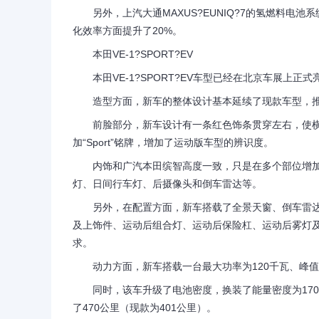
另外，上汽大通MAXUS?EUNIQ?7的氢燃料电
化效率方面提升了20%。
本田VE-1?SPORT?EV
本田VE-1?SPORT?EV车型已经在北京车展上正式亮相
造型方面，新车的整体设计基本延续了现款车型，推
前脸部分，新车设计有一条红色饰条贯穿左右，使横
加“Sport”铭牌，增加了运动版车型的辨识度。
内饰和广汽本田缤智高度一致，只是在多个部位增加了
灯、日间行车灯、后摄像头和倒车雷达等。
另外，在配置方面，新车搭载了全景天窗、倒车雷达
及上饰件、运动后组合灯、运动后保险杠、运动后雾灯及
求。
动力方面，新车搭载一台最大功率为120千瓦、峰值扭
同时，该车升级了电池密度，换装了能量密度为170
了470公里（现款为401公里）。