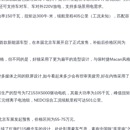
还可支持车对车、车对外220V放电，支持多场景用电需求。
50千瓦，扭矩达300牛·米，续航里程405公里（工况未知），匹配容
款新能源车型，在本届北京车展开启了正式发售，补贴后价格区间为
，但不同的是，好猫采用了更为扁平的造型设计，与保时捷Macan风
媒体之间的联屏设计,如今看起来多少会有些审美疲劳,好在内饰采用了
型号为TZ153XS000驱动电机，其最大功率为105千瓦，峰值扭矩
三元锂离子电池组，NEDC综合工况续航里程可达501公里。
京车展发起预售，价格区间为55-75万元。
了红旗E115概念车的设计，处处彰显豪车气质，素有中国版“库里南”