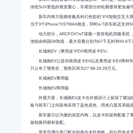
传统SUV更低的视觉重心，车尾部分的轮廓显得更加扁
新车内饰方面拥有极具科幻色彩的“4*4智能交互大屏，
当于3个iPhone?XS?MAX相连，同时α-T的车机
动力部分，ARCFOX?αT搭载一套双电机四驱系统，
池组由韩国SK制造，最大容量分别为67千瓦时和93.6千
长城炮EV（乘用皮卡EV/商用皮卡EV）
长城炮EV公提供商用皮卡EV以及乘用皮卡EV两种车型供
只公布了预售价，预售区间为27.98-29.28万元。
长城炮EV乘用版
长城炮EV商用版
外观方面，长城炮EV皮卡在外观设计上延续了燃油版
板与前车门之间装饰采用了蓝色底色，用来凸显其系能
新车最引以为傲的就是内饰，以皮卡的架构配备了乘
旋钮换挡都有装配。
竖直空调出风口配合棕色仿木纹饰板、棕白双色皮革材