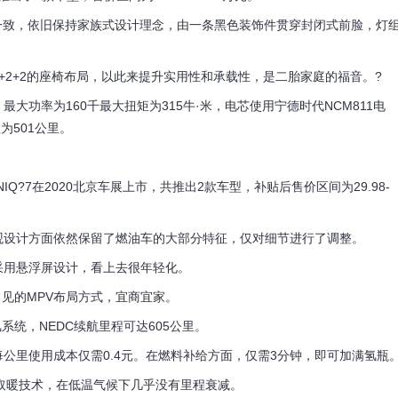
持一致，依旧保持家族式设计理念，由一条黑色装饰件贯穿封闭式前脸，灯
2+2的座椅布局，以此来提升实用性和承载性，是二胎家庭的福音。?
率为160千最大扭矩为315牛·米，电芯使用宁德时代NCM811电
为501公里。
7在2020北京车展上市，共推出2款车型，补贴后售价区间为29.98-
观设计方面依然保留了燃油车的大部分特征，仅对细节进行了调整。
用悬浮屏设计，看上去很年轻化。
见的MPV布局方式，宜商宜家。
统，NEDC续航里程可达605公里。
公里使用成本仅需0.4元。在燃料补给方面，仅需3分钟，即可加满氢瓶
热取暖技术，在低温气候下几乎没有里程衰减。