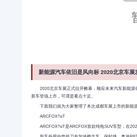
新能源汽车依旧是风向标 2020北京车展
2020北京车展正式拉开帷幕，顺应未来汽车新能源
新车登场上市，可谓是看点十足。
下面我们就为大家整理了本次成都车展上市的新能源
ARCFOX?αT
ARCFOX?αT是ARCFOX首款纯电SUV车型，在20
新车外观由曾操刀布加迪概念车、保时捷、奥迪R8等品