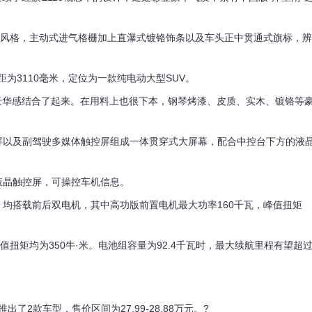
风格，主动式进气格栅加上直瀑式镀铬饰条以及车头正中贯通式旗标，辨
轴距为3110毫米，定位为一款纯电动大型SUV。
豪华感结合了起来。在用料上也很下本，钢琴烤漆、皮质、实木、镀铬等
以及副驾驶多媒体触控屏组成一体贯穿式大屏幕，配合中控台下方的液
晶触控屏，可操控车机信息。
搭载前后双电机，其中高功版前置电机最大功率160千瓦，峰值扭矩
矩均为350牛·米。电池组容量为92.4千瓦时，最大续航里程有望超
了2款车型，售价区间为27.99-28.88万元。?