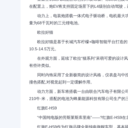
在配置上，炮EV将支持固定场景下的L4级别自动驾驶，
动力上，电装炮搭载一体式电子驱动桥，电机最大功率1
量为68千瓦时的三元锂电池。
欧拉好猫
欧拉好猫是基于长城汽车柠檬+咖啡智能平台打造的首
10.5-14.5万元。
在外观方面，延续了欧拉“猫系列”呆萌可爱的设计风格
有些许类似。
同时内饰采用了全新极简的设计风格，仪表盘与中控多
撞色搭配,对视觉起到一定缓解作用。
动力方面，新车将搭载一台由联合汽车电子有限公司生产的
210牛·米，搭配的电池为蜂巢能源科技有限公司生产的
红旗E-HS9
“中国纯电版的劳斯莱斯库里南”——?红旗E-HS9在北
红旗E-HS9作为红旗品牌全新纯电旗舰车型，基本延续