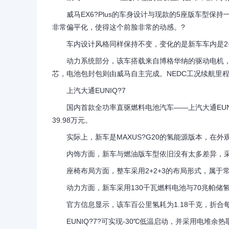
威马EX6?Plus的车身设计与现款的5座版车型保
非常偏平化，使得这个前脸非常的动感。?
车内设计风格同样保持不变，变化的是新车车内是2+
动力系统部分，该车搭载来自博格华纳的驱动电机，最大功
芯，电池包封包则由威马自主完成。NEDC工况续航里程
上汽大通EUNIQ?7
国内首款全功率直驱燃料电池汽车——上汽大通EUNIQ?
39.98万元。
实际上，新车是MAXUS?G20的氢能源版本，在外
内饰方面，新车与燃油版车型依旧没有太多差异，采
座椅布局方面，整车采用2+2+3的布局形式，属于常
动力方面，新车采用130千瓦燃料电池与70兆帕储氢系
官方信息显示，该车百公里氢耗为1.18千克，折合每
EUNIQ?7?可实现-30℃低温启动，并采用电堆余