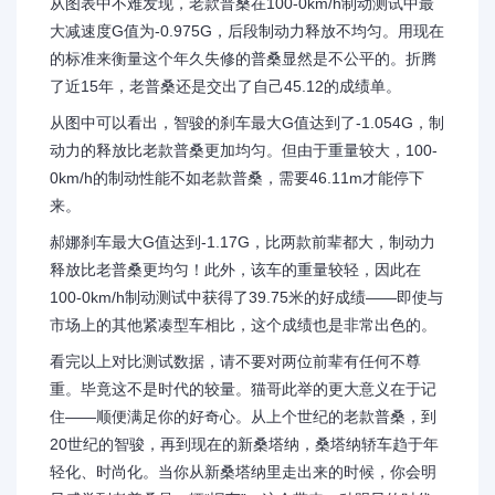
从图表中不难发现，老款普桑在100-0km/h制动测试中最
大减速度G值为-0.975G，后段制动力释放不均匀。用现在
的标准来衡量这个年久失修的普桑显然是不公平的。折腾
了近15年，老普桑还是交出了自己45.12的成绩单。
从图中可以看出，智骏的刹车最大G值达到了-1.054G，制
动力的释放比老款普桑更加均匀。但由于重量较大，100-
0km/h的制动性能不如老款普桑，需要46.11m才能停下
来。
郝娜刹车最大G值达到-1.17G，比两款前辈都大，制动力
释放比老普桑更均匀！此外，该车的重量较轻，因此在
100-0km/h制动测试中获得了39.75米的好成绩——即使与
市场上的其他紧凑型车相比，这个成绩也是非常出色的。
看完以上对比测试数据，请不要对两位前辈有任何不尊
重。毕竟这不是时代的较量。猫哥此举的更大意义在于记
住——顺便满足你的好奇心。从上个世纪的老款普桑，到
20世纪的智骏，再到现在的新桑塔纳，桑塔纳轿车趋于年
轻化、时尚化。当你从新桑塔纳里走出来的时候，你会明