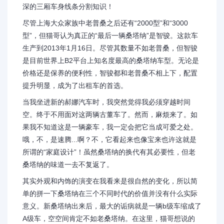
深的三厢车身线条分割知识！
尽管上海大众家族中老普桑之后还有“2000型”和“3000
型”，但猫哥认为真正的“最后一辆桑塔纳”是智骏。这款车
生产到2013年1月16日。尽管其数量不如老普桑，但智骏
是目前世界上B2平台上知名度最高的桑塔纳车型。无论是
价格还是保养的便利性，智骏都和老普桑不相上下，配置
提升明显，成为了出租车的首选。
当我坐进新的郝娜汽车时，我突然觉得我必须穿越时间
空。终于不用面对这两辆古董车了。然而，麻烦来了。如
果我不知道这是一辆豪车，我一定会把它当成可爱之处。
哦，不，是速腾...啊？不，它看起来也像宝来也许这就是
所谓的“家庭设计”！虽然桑塔纳的换代有其必要性，但老
桑塔纳的味道一去不复返了。
其实外观和内饰的演变在我看来是很自然的变化，所以简
单的拼一下桑塔纳在三个不同时代的价值并没有什么实际
意义。新桑塔纳出来后，最大的诟病就是一辆b级车缩成了
A级车，空空间肯定不如老桑塔纳。在这里，猫哥想说的