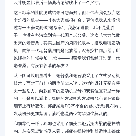
尺寸明显比最后一辆桑塔纳智骏小了一个尺寸。
这三款车的性能测试结果可想而知，但不代表我会放弃这
个难得的机会——其实大家都很好奇，更何况我从来没想
过有一天会去测试“老爷车”。我必须道歉，我不是蓝胖
子，也没有办法拿到第一代国产老普桑。这次花大力气做
出来的老普桑，其实是国产的第四代版本，搭载电喷发动
机，而第一代老普桑用的是化油器，没有换挡同步器，所
以降档的时候要加一尺油——很荣幸我们曾经开过第一代
老普桑。有没有羡慕的车友？
从上图可以明显看出，老普桑和老智骏采用了立式发动机
技术，而对于前任的两位前辈来说，这样的设计无疑会损
失一些动力。两款前辈的发动机型号和安装位置都是一样
的，但是可以看出，智骏的发动机和发动机舱布局在很多
细节上有所变化。郝娜采用PQ25平台的卧式发动机布局，
发动机舱更加紧凑，油耗也是两位前辈望尘莫及的。
和前辈们一样，郝娜也采用了前麦弗逊后扭力梁的悬挂结
构。从实际驾驶感受来看，郝娜在操控性和舒适性上都优