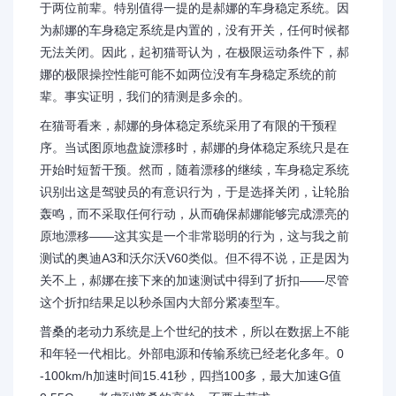
于两位前辈。特别值得一提的是郝娜的车身稳定系统。因
为郝娜的车身稳定系统是内置的，没有开关，任何时候都
无法关闭。因此，起初猫哥认为，在极限运动条件下，郝
娜的极限操控性能可能不如两位没有车身稳定系统的前
辈。事实证明，我们的猜测是多余的。
在猫哥看来，郝娜的身体稳定系统采用了有限的干预程
序。当试图原地盘旋漂移时，郝娜的身体稳定系统只是在
开始时短暂干预。然而，随着漂移的继续，车身稳定系统
识别出这是驾驶员的有意识行为，于是选择关闭，让轮胎
轰鸣，而不采取任何行动，从而确保郝娜能够完成漂亮的
原地漂移——这其实是一个非常聪明的行为，这与我之前
测试的奥迪A3和沃尔沃V60类似。但不得不说，正是因为
关不上，郝娜在接下来的加速测试中得到了折扣——尽管
这个折扣结果足以秒杀国内大部分紧凑型车。
普桑的老动力系统是上个世纪的技术，所以在数据上不能
和年轻一代相比。外部电源和传输系统已经老化多年。0
-100km/h加速时间15.41秒，四挡100多，最大加速G值