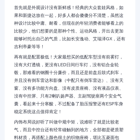
首先就是外观设计没有新鲜感！经典的大众套娃风格，如
果和新捷达放在一起，好多人都会傻傻分不清楚，虽然这
种设计比较中庸、耐看，但现在的年轻消费者能够看上的
比较少，他们想要的是那种个性、运动风格，开出去更加
能够衬托出自己的气质，比如长安逸动、艾瑞泽GX，还有
吉利帝豪等等！
再有就是配置极低！大家最想买的低配车型没有前雾灯，
没有大灯透镜，更没有LED日间行车灯，没有铝合金轮
毂，那难看的钢圈十分廉价，而且还是前盘后鼓式刹车，
并且没有倒车雷达和影像（中配只有倒车雷达）、没有天
窗、没有多功能方向盘、没有皮质座椅、没有液晶仪表、
没有中控屏、只有2喇叭扬声器、主副驾驶座两个安全气
囊，看起来十分寒酸，不过配备了胎压报警还有ESP车身
稳定系统这点值得肯定！
内饰布局说好听了叫做中规中矩，说难听了就是比较老
气，而且中控台还有经常碰触到的地方，全部都是硬质塑
料材质，再搭配上颜色很土的织物座椅，堪比五菱面包