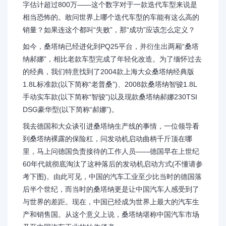
字估计超过800万——这个数字对于一款迭代车型来说是
相当恐怖的。敢问世界上哪个迭代车型的车能有这么高的
销量？如果连这个都叫“失败”，那“成功”应该怎么定义？
如今，桑塔纳已经进化到PQ25平台，并衍生出两厢“桑塔
纳郝娜”，相比老款车型完成了年轻化改造。为了缅怀过去
的经典，我们特意找到了2004款上海大众桑塔纳经典版
1.8L标准款(以下简称“老普桑”)、2008款桑塔纳智骏1.8L
手动实车款(以下简称“智骏”)以及现款桑塔纳郝娜230TSI
DSG豪华型(以下简称“郝娜”)。
我去德国和大众谈引进桑塔纳生产线的事情，一位领导看
到桑塔纳裸露的保险杠，问发动机启动曲柄千斤顶在哪
里，马上问德国负责接待的工作人员——德国早在上世纪
60年代就彻底淘汰了这种落后的发动机启动方式(不懂请参
考下图)。由此可见，中国的汽车工业至少比当时的德国落
后半个世纪，而当时的桑塔纳更是让中国汽车人感受到了
与世界的差距。现在，中国已经成为世界上最大的汽车生
产和销售国。从这个意义上说，桑塔纳堪称中国汽车市场