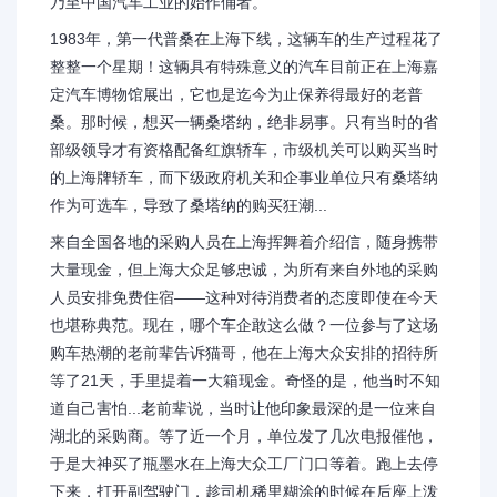
乃至中国汽车工业的始作俑者。
1983年，第一代普桑在上海下线，这辆车的生产过程花了
整整一个星期！这辆具有特殊意义的汽车目前正在上海嘉
定汽车博物馆展出，它也是迄今为止保养得最好的老普
桑。那时候，想买一辆桑塔纳，绝非易事。只有当时的省
部级领导才有资格配备红旗轿车，市级机关可以购买当时
的上海牌轿车，而下级政府机关和企事业单位只有桑塔纳
作为可选车，导致了桑塔纳的购买狂潮...
来自全国各地的采购人员在上海挥舞着介绍信，随身携带
大量现金，但上海大众足够忠诚，为所有来自外地的采购
人员安排免费住宿——这种对待消费者的态度即使在今天
也堪称典范。现在，哪个车企敢这么做？一位参与了这场
购车热潮的老前辈告诉猫哥，他在上海大众安排的招待所
等了21天，手里提着一大箱现金。奇怪的是，他当时不知
道自己害怕...老前辈说，当时让他印象最深的是一位来自
湖北的采购商。等了近一个月，单位发了几次电报催他，
于是大神买了瓶墨水在上海大众工厂门口等着。跑上去停
下来，打开副驾驶门，趁司机稀里糊涂的时候在后座上泼