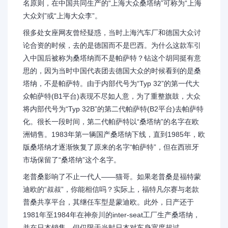
名原则，在中国共同生产的“上海大众桑塔纳”可称为“上海
大众刘”或“上海大众李”。
很多处女座网友曾经疑惑，当时上海汽车厂和德国大众讨
论合资的时候，去的是德国而不是巴西。为什么这款车引
入中国后被称为桑塔纳而不是帕萨特？钻这个胡同挺有意
思的，因为当时中国代表团去德国大众的时候看到的是桑
塔纳，不是帕萨特。由于内部代号为“Typ 32”的第一代大
众帕萨特(B1平台)表现不尽如人意，为了重整旗鼓，大众
将内部代号为“Typ 32B”的第二代帕萨特(B2平台)去帕萨特
化。很长一段时间，第二代帕萨特以“桑塔纳”的名字在欧
洲销售。1983年第一辆国产桑塔纳下线，直到1985年，欧
版桑塔纳才逐渐恢复了原来的名字“帕萨特”，但在西班牙
市场保留了“桑塔纳”这个名字。
老普桑影响了不止一代人——猫哥。如果老普桑是福特蒙
迪欧的“叔叔”，你能相信吗？实际上，福特凡尔赛与老款
普桑共享平台，其继任车型是蒙迪欧。此外，日产还于
1981年至1984年在神奈川的inter-seat工厂生产桑塔纳，
并在日本销售。但仅限于当时日本对车身宽度超过