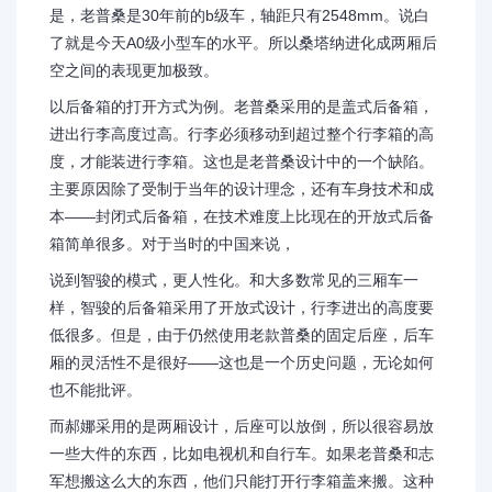
是，老普桑是30年前的b级车，轴距只有2548mm。说白
了就是今天A0级小型车的水平。所以桑塔纳进化成两厢后
空之间的表现更加极致。
以后备箱的打开方式为例。老普桑采用的是盖式后备箱，
进出行李高度过高。行李必须移动到超过整个行李箱的高
度，才能装进行李箱。这也是老普桑设计中的一个缺陷。
主要原因除了受制于当年的设计理念，还有车身技术和成
本——封闭式后备箱，在技术难度上比现在的开放式后备
箱简单很多。对于当时的中国来说，
说到智骏的模式，更人性化。和大多数常见的三厢车一
样，智骏的后备箱采用了开放式设计，行李进出的高度要
低很多。但是，由于仍然使用老款普桑的固定后座，后车
厢的灵活性不是很好——这也是一个历史问题，无论如何
也不能批评。
而郝娜采用的是两厢设计，后座可以放倒，所以很容易放
一些大件的东西，比如电视机和自行车。如果老普桑和志
军想搬这么大的东西，他们只能打开行李箱盖来搬。这种