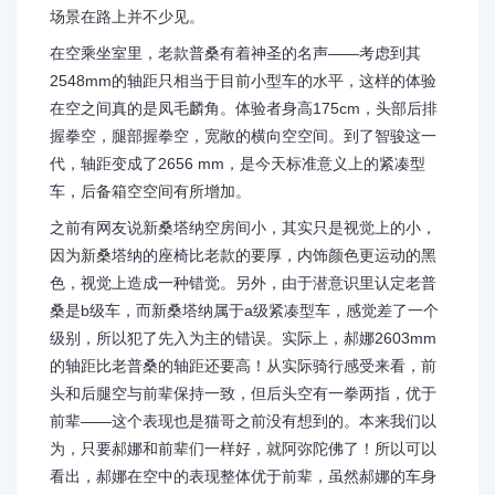
场景在路上并不少见。
在空乘坐室里，老款普桑有着神圣的名声——考虑到其
2548mm的轴距只相当于目前小型车的水平，这样的体验
在空之间真的是凤毛麟角。体验者身高175cm，头部后排
握拳空，腿部握拳空，宽敞的横向空空间。到了智骏这一
代，轴距变成了2656 mm，是今天标准意义上的紧凑型
车，后备箱空空间有所增加。
之前有网友说新桑塔纳空房间小，其实只是视觉上的小，
因为新桑塔纳的座椅比老款的要厚，内饰颜色更运动的黑
色，视觉上造成一种错觉。另外，由于潜意识里认定老普
桑是b级车，而新桑塔纳属于a级紧凑型车，感觉差了一个
级别，所以犯了先入为主的错误。实际上，郝娜2603mm
的轴距比老普桑的轴距还要高！从实际骑行感受来看，前
头和后腿空与前辈保持一致，但后头空有一拳两指，优于
前辈——这个表现也是猫哥之前没有想到的。本来我们以
为，只要郝娜和前辈们一样好，就阿弥陀佛了！所以可以
看出，郝娜在空中的表现整体优于前辈，虽然郝娜的车身