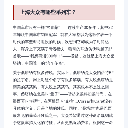
上海大众有哪些系列车？
中国车市只有一棵“常青藤”——连续生产30多年，其中22
年蝉联中国车市销量冠军...就在大家都以为这款代表一个
时代的车型即将退役的时候，没想到它却成为了时尚达
人，浑身上下充满了青春活力...猫哥的耳边仿佛响起了那
首歌——“我想再活500年！”——没错，这就是上海大众桑
塔纳，中国唯一的“汽车传奇”。
关于桑塔纳有很多传说。实际上，桑塔纳是大众帕萨特B2
的拉丁名。网上对这个名字有很多解读。有人说桑塔纳是
南美的某某风，有人说是某某鸟。其实根本不是这么回
事。桑塔纳在北美叫“量子”——听起来很科幻很时尚，在
墨西哥叫“科萨”，在阿根廷叫“克拉”...Corsar和Carat没有
具体的含义，只是当地的姓氏。同样，“桑塔纳”也是巴西
最常见的葡萄牙姓氏之一。大众希望通过这种命名规则赋
予这款车拟人化的特征，从而更贴近消费者。根据这一命