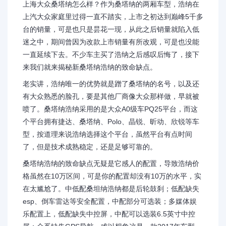
上海大众桑塔纳怎么样？作为桑塔纳的两厢车型，浩纳在
上汽大众家庭里过得一直不踏实，上市之初达到巅峰5千多
台的销量，可是也只是昙花一现，从此之后销量就陷入低
迷之中，期间曾因为改款上市销量有所改观，可是也没能
一直延续下去。不少车主买了浩纳之后感叹后悔了，接下
来我们就来揭秘新桑塔纳浩纳的致命缺点。
老实讲，浩纳唯一的优势就是蹭了桑塔纳的名号，以及还
有大众熟悉的脸孔，要是其他厂商像大众那样做，早就被
喷了。桑塔纳浩纳采用的是大众A0级车PQ25平台，而这
个平台拥有捷达、桑塔纳、Polo、晶锐、昕动、欣锐等车
型，按道理来说浩纳选择这个平台，虽然平台有点时间
了，但是技术成熟稳定，还是足够可靠的。
桑塔纳浩纳的致命缺点无疑是它感人的配置，导致浩纳价
格虽然在10万区间，可是你的配置却没有10万的水平，实
在太尴尬了。中低配桑坦纳浩纳都是后轮鼓刹；低配缺失
esp、倒车雷达等安全配置，中配部分可选装；多媒体娱
乐配置上，低配缺失中控屏，中配可以选装6.5英寸中控