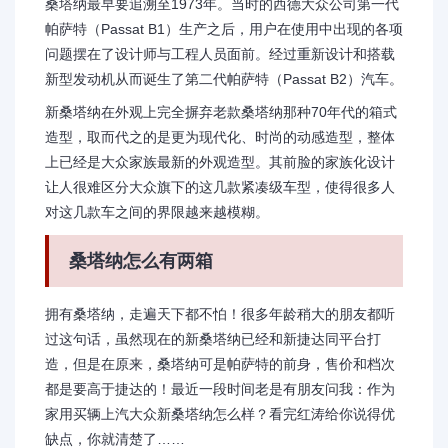
桑塔纳最早要追溯至1973年。当时的西德大众公司第一代
帕萨特（Passat B1）生产之后，用户在使用中出现的各项
问题摆在了设计师与工程人员面前。经过重新设计和搭载
新型发动机从而诞生了第二代帕萨特（Passat B2）汽车。
新桑塔纳在外观上完全摒弃老款桑塔纳那种70年代的箱式
造型，取而代之的是更为现代化、时尚的动感造型，整体
上已经是大众家族最新的外观造型。其前脸的家族化设计
让人很难区分大众旗下的这几款紧凑级车型，使得很多人
对这几款车之间的界限越来越模糊。
桑塔纳怎么有两箱
拥有桑塔纳，走遍天下都不怕！很多年龄稍大的朋友都听
过这句话，虽然现在的新桑塔纳已经和新捷达同平台打
造，但是在原来，桑塔纳可是帕萨特的前身，售价和档次
都是要高于捷达的！最近一段时间老是有朋友问我：作为
家用买辆上汽大众新桑塔纳怎么样？看完红涛给你说得优
缺点，你就清楚了……