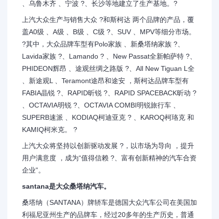
、乌鲁木齐 、宁波 ?、长沙等地建立了生产基地。?
上汽大众生产与销售大众 ?和斯柯达 两个品牌的产品，覆
盖A0级 、A级 、B级 、C级 ?、SUV 、MPV等细分市场。
?其中，大众品牌车型有Polo家族 、新桑塔纳家族 ?、
Lavida家族 ?、Lamando ? 、New Passat全新帕萨特 ?、
PHIDEON辉昂 、途观丝绸之路版 ?、All New Tiguan L全
、新途观L 、Teramont途昂和途安 ，斯柯达品牌车型有
FABIA晶锐 ?、RAPID昕锐 ?、RAPID SPACEBACK昕动 ?
、OCTAVIA明锐 ?、OCTAVIA COMBI明锐旅行车 、
SUPERB速派 、KODIAQ柯迪亚克 ? 、KAROQ柯珞克 和
KAMIQ柯米克。 ?
上汽大众将坚持以创新驱动发展 ?，以市场为导向 ，提升
用户满意度 ，成为“值得信赖 ?、富有创新精神的汽车合资
企业”。
santana是大众桑塔纳汽车。
桑塔纳（SANTANA）牌轿车是德国大众汽车公司在美国加
利福尼亚州生产的品牌车，经过20多年的生产历史，普通