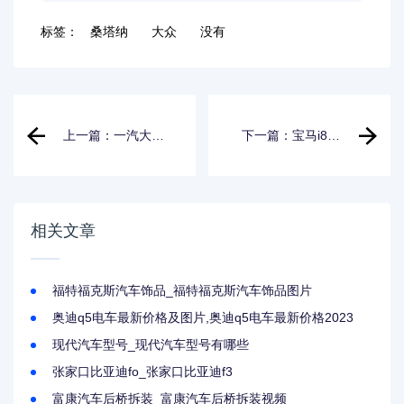
标签：
桑塔纳
大众
没有
上一篇：一汽大众
下一篇：宝马i8价
宝来手动挡多少钱
格二手_宝马i8价格
二手车
相关文章
福特福克斯汽车饰品_福特福克斯汽车饰品图片
奥迪q5电车最新价格及图片,奥迪q5电车最新价格2023
现代汽车型号_现代汽车型号有哪些
张家口比亚迪fo_张家口比亚迪f3
富康汽车后桥拆装_富康汽车后桥拆装视频