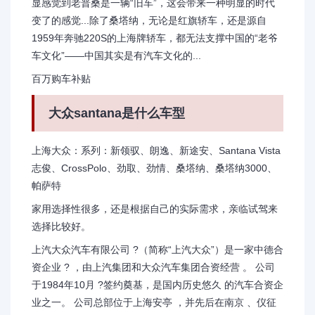
显感觉到老普桑是一辆“旧车”，这会带来一种明显的时代
变了的感觉...除了桑塔纳，无论是红旗轿车，还是源自
1959年奔驰220S的上海牌轿车，都无法支撑中国的“老爷
车文化”——中国其实是有汽车文化的...
百万购车补贴
大众santana是什么车型
上海大众：系列：新领驭、朗逸、新途安、Santana Vista
志俊、CrossPolo、劲取、劲情、桑塔纳、桑塔纳3000、
帕萨特
家用选择性很多，还是根据自己的实际需求，亲临试驾来
选择比较好。
上汽大众汽车有限公司 ?（简称“上汽大众”）是一家中德合
资企业 ? ，由上汽集团和大众汽车集团合资经营 。 公司
于1984年10月 ?签约奠基，是国内历史悠久 的汽车合资企
业之一。 公司总部位于上海安亭 ，并先后在南京 、仪征