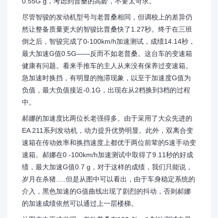
0.55G g，考虑到普桑的高龄，不要太苛求。
尽管智骏的发动机型号与老普桑相同，但调校上的差异仍
然让整备质量更大的智骏比普桑快了1.27秒。终于在三班
倒之后，智骏完成了0-100km/h加速测试，成绩14.14秒，
最大加速G值0.5G——反而不如老普桑。这台车的变速箱
健康有问题。看来手推车的主人从来没有保养过变速箱。
急加速时换挡，有明显的拖滞现象，以至于加速度G值为
负值，最大负值接近-0.1G，出现在从2档换到3档的过程
中。
郝娜的加速度比两位长老强得多。由于采用了大众先进的
EA 211系列发动机，动力提升优势明显。此外，双离合变
速箱在传动效率和换挡速度上都优于两位前辈的5速手动变
速箱。郝娜在0 -100km/h加速测试中取得了9.11秒的好成
绩，最大加速G值0.7 g，对于这样的成绩，我们只能说，
岁月在杀猪.....但是从图中可以看出，由于车身稳定系统的
介入，黑色加速的G值曲线出现了剧烈的抖动，否则郝娜
的加速成绩依然可以通过上一层楼梯。