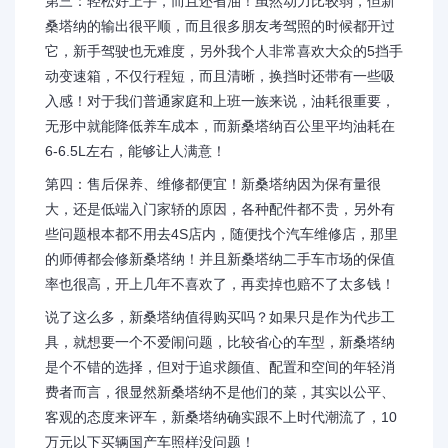
第三：轻松好上手，而且还省油！虽然动力比较弱，但新
桑塔纳的输出很平顺，而且很多朋友考驾照的时候都开过
它，新手驾驶也无难度，另外我个人非常喜欢大众的5挡手
动变速箱，不仅行程短，而且清晰，换挡时还带有一些吸
入感！对于我们普通家庭和上班一族来说，油耗很重要，
无形中就能降低养车成本，而新桑塔纳百公里平均油耗在
6-6.5L左右，能够让人满意！
第四：售后保养、维修都便宜！新桑塔纳因为保有量很
大，还是低端入门家轿的原因，各种配件都不贵，另外有
些问题根本都不用去4S店内，随便找个汽车维修店，那里
的师傅都会修新桑塔纳！并且新桑塔纳二手车市场的保值
率也很高，开上几年不喜欢了，再卖掉也赔不了太多钱！
说了这么多，新桑塔纳值得购买吗？如果只是作为代步工
具，就想要一个不爱闹问题，比较省心的车型，新桑塔纳
是个不错的选择，但对于追求颜值、配置和空间的年轻消
费者而言，很显然新桑塔纳不是他们的菜，其实以公平、
客观的态度来评车，新桑塔纳确实跟不上时代潮流了，10
万元以下买辆国产车照样没问题！