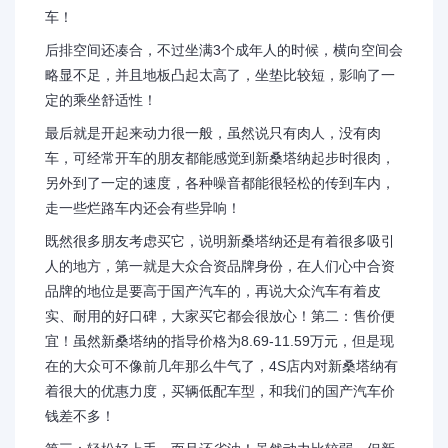
车！
后排空间还凑合，不过坐满3个成年人的时候，横向空间会
略显不足，并且地板凸起太高了，坐垫比较短，影响了一
定的乘坐舒适性！
最后就是开起来动力很一般，虽然说只有肉人，没有肉
车，可经常开车的朋友都能感觉到新桑塔纳起步时很肉，
另外到了一定的速度，各种噪音都能很轻松的传到车内，
走一些烂路车内还会有些异响！
既然很多朋友考虑买它，说明新桑塔纳还是有着很多吸引
人的地方，第一就是大众合资品牌身份，在人们心中合资
品牌的地位是要高于国产汽车的，再说大众汽车有着皮
实、耐用的好口碑，大家买它都会很放心！第二：售价便
宜！虽然新桑塔纳的指导价格为8.69-11.59万元，但是现
在的大众可不像前几年那么牛气了，4S店内对新桑塔纳有
着很大的优惠力度，买辆低配车型，和我们的国产汽车价
钱差不多！