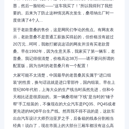
墨，然后一脸轻松——“这车我买了！”所以我得到了我想
要的。后来为了防止这种情况再次发生，桑塔纳出厂时一
度坐满了4个人...
至于老款普桑的售价，这是网民们争论的焦点。有网友表
示，老款普桑不是普通工薪族买得起的，但价格没有超过
20万元...呵呵，我敢打赌说这话的网友并没有买老款普
桑。早在1992年，因为生意关系，我家买了第一辆车，老
普桑。我记得很清楚，价格高达38万——请不要问所谓的
配置版，因为当时的老普桑只有一个配置！
大家可能不太清楚，中国最早的老普桑其实属于“进口组
装”的性质，换句话说就是进口零部件，国内组装。早在上
世纪80年代初，上海大众的生产线当时虽然先进，但和今
天相比还是很原始的。第一辆桑塔纳“下线”是当时的“锤子
帮”手工组装的，不像现在的大众汽车是PQ35、PQ45或者
更先进的MQB平台生产线。然而我不得不说的是，这款车
出自汽车设计大师乔治亚罗之手，后备箱的线条分割相当
经典！说白了，现在市面上的大部分三厢车都没有这么高