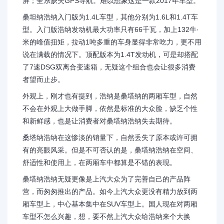
屏；全系缺失GPS导航。难以想象这是一款2017年车型。
桑坦纳浩纳入门版为1.4L车型，其他分别为1.6L和1.4T车
型。入门版浩纳发动机最大功率只有66千瓦，加上132牛·
米的峰值扭矩，拉动1吨多重的车身显得非常吃力，更不用
说在满载的情况下。顶配版本为1.4T发动机，可是却搭配
了7速DSG双离合变速箱，无疑这个组合也会让很多消费
者望而止步。
外观上，刚才也有提到，浩纳是桑塔纳的两厢车型，自然
不会在外观上大做手脚，依然是标准的大众脸，缺乏个性
和新鲜感，也是让消费者对桑塔纳浩纳失去期待。
桑塔纳浩纳在这惨淡的销量下，自然丢失了原本或许可拥
有的亮眼风采。但是不可否认的是，桑塔纳浩纳在空间、
舒适性和使用上，在两厢车中都算是不错的表现。
桑塔纳浩纳无疑更像是上汽大众为了完善自己的产品阵
营，而匆匆推出的产品。如今上汽大众更没有精力放到两
厢车型上，中心基本集中在SUV车型上。国人现在对两厢
车型不怎么兴趣，想，要不然上汽大众给浩纳来个大换