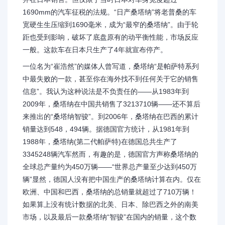
1690mm的汽车征税的法规。“日产桑塔纳”将老普桑的车
宽硬生生压缩到1690毫米，成为“最窄的桑塔纳”。由于轮
距也受到影响，破坏了底盘原有的动平衡性能，市场反应
一般。这款车在日本只生产了4年就宣布停产。
一位名为“崔浩然”的媒体人曾写道，桑塔纳“是帕萨特系列
中最失败的一款，甚至你在海外找不到任何关于它的销售
信息”。我认为这种说法是不负责任的——从1983年到
2009年，桑塔纳在中国共销售了3213710辆——还不算后
来推出的“桑塔纳智骏”。到2006年，桑塔纳在巴西的累计
销量达到548，494辆。据德国官方统计，从1981年到
1988年，桑塔纳(第二代帕萨特)在德国总共生产了
3345248辆汽车然而，有趣的是，德国官方声称桑塔纳的
全球总产量约为450万辆——“世界总产量至少达到450万
辆”显然，德国人没有把中国生产的桑塔纳计算在内。仅在
欧洲、中国和巴西，桑塔纳的总销量就超过了710万辆！
如果算上没有统计数据的北美、日本、除巴西之外的南美
市场，以及最后一款桑塔纳“智骏”在国内的销量，这个数