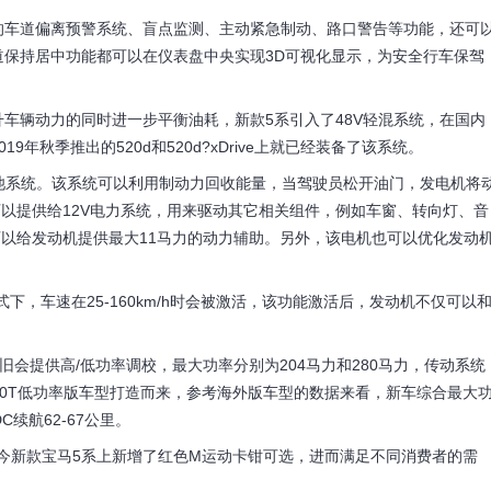
车道偏离预警系统、盲点监测、主动紧急制动、路口警告等功能，还可
保持居中功能都可以在仪表盘中央实现3D可视化显示，为安全行车保驾
辆动力的同时进一步平衡油耗，新款5系引入了48V轻混系统，在国内
年秋季推出的520d和520d?xDrive上就已经装备了该系统。
池系统。该系统可以利用制动力回收能量，当驾驶员松开油门，发电机将
可以提供给12V电力系统，用来驱动其它相关组件，例如车窗、转向灯、音
可以给发动机提供最大11马力的动力辅助。另外，该电机也可以优化发动
下，车速在25-160km/h时会被激活，该功能激活后，发动机不仅可以
会提供高/低功率调校，最大功率分别为204马力和280马力，传动系统
.0T低功率版车型打造而来，参考海外版车型的数据来看，新车综合最大
C续航62-67公里。
新款宝马5系上新增了红色M运动卡钳可选，进而满足不同消费者的需