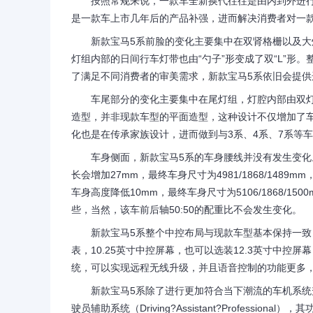
按照常规来说，一款车全新换代往往是由内到外进行
是一款车上市几年后的产品补强，进而解决消费者对一
新款宝马5系前脸的变化主要集中在双肾格栅以及大灯
灯组内部的日间行车灯带也由“勺子”形变成了双“L”形
了满足不同消费者的审美需求，新款宝马5系依旧会提
车尾部分的变化主要集中在尾灯组，灯腔内部由双灯
造型，并非现款车型的平面造型，这种设计不仅增加了
化也是在传承家族设计，进而做到与3系、4系、7系等
车身侧面，新款宝马5系的车身腰线并没有发生变化。
长会增加27mm，最终车身尺寸为4981/1868/148
车身高度降低10mm，最终车身尺寸为5106/1868/1
些，当然，该车前后轴50:50的配重比不会发生变化。
新款宝马5系整个中控布局与现款车型基本保持一致，
表，10.25英寸中控屏幕，也可以选装12.3英寸中控屏幕
统，可以实现远程无线升级，并且语音控制的功能更多
新款宝马5系除了进行更加符合当下潮流的车机系统升
驶员辅助系统（Driving?Assistant?Profession