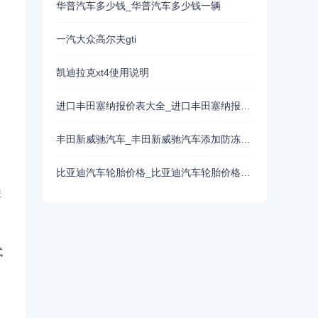
华普汽车多少钱_华普汽车多少钱一辆
一汽大众高尔夫gti
凯迪拉克xt4使用说明
进口丰田塞纳报价表大全_进口丰田塞纳报价表大全图片
丰田新威驰汽车_丰田新威驰汽车添加防冻液怎么加
比亚迪汽车轮胎价格_比亚迪汽车轮胎价格一览表
迎
式