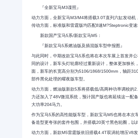
『全新宝马M3谍照』
动力方面，全新宝马M3/M4将搭载3.0T直列六缸发动
传动方面，标准版和雷霆版均匹配8速M?Steptroni
新款国产宝马5系/新款宝马M5：
『新款宝马5系燃油版及插混版车型申报图』
与此同时，中期改款宝马5系也将在本次车展上首发并公
同的设计，新车头灯轮廓经过重新设计，整体更加狭长，
面，新车的长宽高分别为5106/1868/1500mm，
部件黑化处理的曜夜版车型。
动力方面，燃油版新款5系将搭载低/高两种功率调校的2.
力还加入了48V微混系统，预计国产版也将延续这一配备
大功率204马力。
作为宝马5系的高性能版车型，新款宝马M5也将在本次
备造型更夸张的套件包围，并搭载20英寸黑色轮圈，以
动力方面，新款M5雷霆版依旧搭载4.4T双涡轮增压V