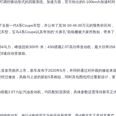
调控驱动形式的四驱系统。加速方面，官方给出的0-100km/h加速时间
新一代4系Coupe车型，并公布了其36.50-46.00万元的预售价区间，
型，宝马4系Coupe以其夸张的“大鼻孔”前格栅被大家所熟知，带来了
4马力，峰值扭矩300牛·米；430i搭载2.0T高功率发动机，最大功率258
配8速自动变速箱。
首发亮相并上市，新车发布于2020年5月，并同样通过对外观的修改来
型经过修改，风格与上述的新款5系相似，同时其包围也经过重新设计，更
40i搭载3.0T六缸汽油发动机，均匹配轻混系统，具体参数还需等待新车正
高端纯电动车，所以i4将揭开宝马的历史新篇章，而i4概念车正是对其量产