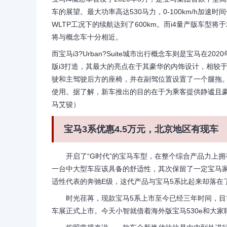
车的展望。最大功率高达530马力，0-100km/h加速
WLTP工况下的续航达到了600km。而i4量产版车型
将与概念车十分相近。
而宝马i3?Urban?Suite城市出行概念车则是宝马
版i3打造，其最大的亮点在于其豪华的内饰设计，相较
驶和主驾驶后方的座椅，并在副驾位置设置了一个腿拖
使用。据了解，新车推出的目的在于为乘客提供静谧且豪
马艾骏）
宝马3系优惠4.5万元，北京地区有现车
开启了“G时代”的宝马车型，在整个综合产品力上拥
一台中大型车应该具备的舒适性，其次保留了一定宝马
适性代表的奔驰E级，这代产品与宝马5系比起来却落在
时光荏苒，现款宝马5系上市至今已经三年时间，目前
车展正式上市。今天小智就借着海外版宝马530e和大家