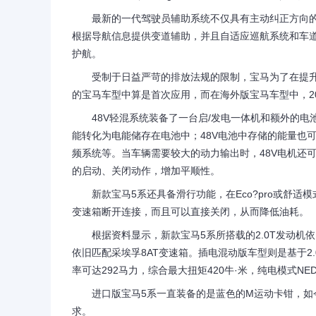
最新的一代驾驶员辅助系统不仅具有主动纠正方向的
根据导航信息提供变道辅助，并且自适应巡航系统和车道
护航。
受制于日益严苛的排放法规的限制，宝马为了在提升车
的宝马车型中算是首次应用，而在海外版宝马车型中，2019
48V轻混系统装备了一台启/发电一体机和额外的电
能转化为电能储存在电池中；48V电池中存储的能量也
频系统等。当车辆需要较大的动力输出时，48V电机还
的启动、关闭动作，增加平顺性。
新款宝马5系还具备滑行功能，在Eco?pro或舒适模式
变速箱断开连接，而且可以直接关闭，从而降低油耗。
根据资料显示，新款宝马5系所搭载的2.0T发动机依旧
依旧匹配采埃孚8AT变速箱。插电混动版车型则是基于2
率可达292马力，综合最大扭矩420牛·米，纯电模式NED
进口版宝马5系一直装备的是蓝色的M运动卡钳，如今
求。