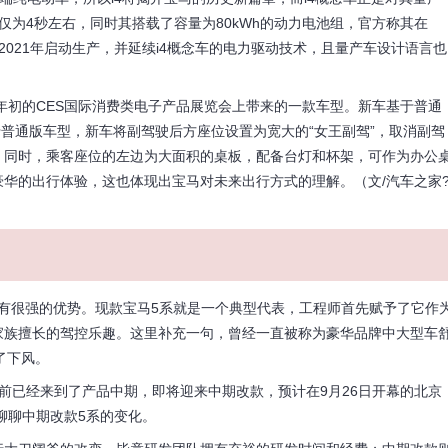
时间仅为4秒左右，同时其搭载了容量为80kWh的动力电池组，官方称其在
将于2021年启动生产，并延续i4概念车的电力驱动技术，且量产车设计语言也
在2020年初的CES国际消费类电子产品展览会上带来的一款车型。新车基于普通
于普通版车型，新车将副驾驶后方座位设置为宽大的“女王副驾”，取消副驾
。同时，乘客座位的左边为大面积的桌板，配备台灯和杯架，可作为办公
华的出行体验，这也体现出宝马对未来出行方式的理解。（文/汽车之家
有很强的优势。现款宝马5系就是一个典型代表，工程师首先赋予了它作
家族擅长的驾控乐趣。这里补充一句，曾经一直被称为豪华品牌中大型车
了下风。
已经来到了产品中期，即将迎来中期改款，预计在9月26日开幕的北京
聊聊中期改款5系的变化。