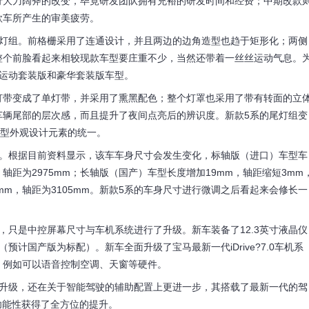
大刀阔斧的改变，毕竟研发团队拥有充裕的研发时间和经费；中期改款
款车所产生的审美疲劳。
组。前格栅采用了连通设计，并且两边的边角造型也趋于矩形化；两侧
。整个前脸看起来相较现款车型要庄重不少，当然还带着一丝丝运动气息。
供运动套装版和豪华套装版车型。
带变成了单灯带，并采用了熏黑配色；整个灯罩也采用了带有转面的立
车辆尾部的层次感，而且提升了夜间点亮后的辨识度。新款5系的尾灯组变
车型外观设计元素的统一。
根据目前资料显示，该车车身尺寸会发生变化，标轴版（进口）车型车
9mm，轴距为2975mm；长轴版（国产）车型长度增加19mm，轴距缩短3mm
500mm，轴距为3105mm。新款5系的车身尺寸进行微调之后看起来会修长一
只是中控屏幕尺寸与车机系统进行了升级。新车装备了12.3英寸液晶仪
（预计国产版为标配）。新车全面升级了宝马最新一代iDrive?7.0车机系
，例如可以语音控制空调、天窗等硬件。
级，还在关于智能驾驶的辅助配置上更进一步，其搭载了最新一代的驾
al），其功能性获得了全方位的提升。