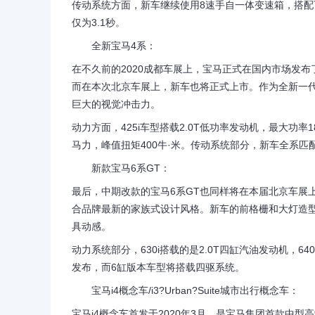
传动系统方面，新车继续使用8速手自一体变速箱，搭配可
仅为3.1秒。
全新宝马4系：
在不久前的2020成都车展上，宝马正式在国内市场发布了全
而在本次北京车展上，新车也将正式上市。作为全新一代车
巨大的视觉冲击力。
动力方面，425i车型搭载2.0T低功率发动机，最大功率18
马力，峰值扭矩400牛·米。传动系统部分，新车全系匹
新款宝马6系GT：
最后，中期改款的宝马6系GT也同样将在本届北京车展上
合品牌最新的家族式设计风格。新车的前格栅和大灯造
具动感。
动力系统部分，630i搭载的是2.0T四缸汽油发动机，6
发布，而6缸版本车型将搭载四驱系统。
宝马i4概念车/i3?Urban?Suite城市出行概念车：
宝马i4概念车首发于2020年3月，是宝马集团首款中型