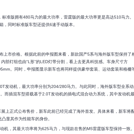
机，标准版拥有480马力的最大功率，雷霆版的最大功率更是高达510马力。
c变速箱，同时标准版车型还提供6速手动版本。
布上市价格。根据此前的申报图来看，新款国产5系与海外版车型保持了
内部灯组也由“L形”的LED灯带分割，看上去更具科技感。车身尺寸方
轴距3105mm。同时，申报图显示新车也将同样提供豪华套装、运动套装和格栅
0T发动机，最大功率分别为204/280马力。与此同时，海外版车型全系动
。而插混车型搭载基于2.0T发动机的插电式混合动力系统，其中发动机
车展上正式公布售价，新车此前已经完成了海外首发。具体来看，新车将
此凸显其作为性能车的身份。
8发动机，其最大功率将为625马力，与现款在售的M5雷霆版车型保持一致