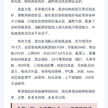
很充盈，铺装路面也好，越野路况也罢都妥妥的。
底盘方面，非承载式车身，悬挂结构前双叉臂后四连
杆，调教风格很舒适，较长悬挂形程能很好地处理掉各种
大小颠簸，行驶忽忽悠悠很安逸从容。越野方面，配备了
全时四驱系统，顶配两把锁加上强大的电子限滑能力，中
低难度路况完全不在话下。
售价方面，普拉多顶配vx双锁真皮版，官方指导价
78.5万，全部落地再加购置税67094，车船税3480，商业
险19100，上牌500，共合计87.63万左右。配置上，限量
棕色内饰真皮，雷达测距，18寸熏黑轮毂，蠕行，大屏导
航，360环影，三排电动折叠，炫彩仪表盘，无钥匙启动
进入，电动方向盘，前排电动座椅，9气囊，冰箱，kdss
动态底盘调节，jbl音响，杜比音效，上下坡辅助，150升
大油箱等。
希望我的回答能够帮助到你，我也希望你能帮助我转
发，点赞，多多支持我，多多关注我。