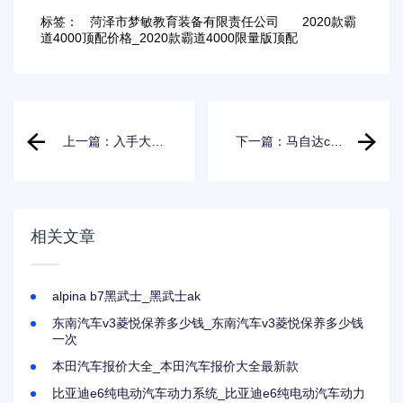
标签：
菏泽市梦敏教育装备有限责任公司
2020款霸
道4000顶配价格_2020款霸道4000限量版顶配
上一篇：入手大通
下一篇：马自达cx4
g50后悔_入手大通
怎么样值得买吗_马
g50后悔了怎么办
自达cx4怎么样值得
买吗-
相关文章
alpina b7黑武士_黑武士ak
东南汽车v3菱悦保养多少钱_东南汽车v3菱悦保养多少钱
一次
本田汽车报价大全_本田汽车报价大全最新款
比亚迪e6纯电动汽车动力系统_比亚迪e6纯电动汽车动力