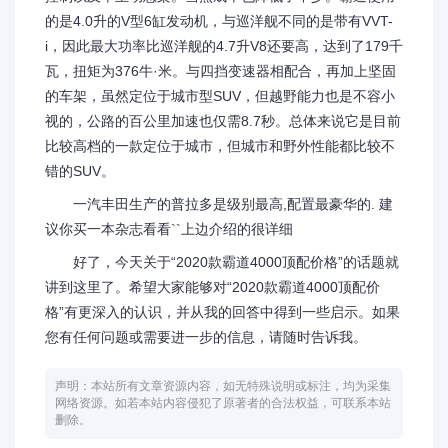
的是4.0升的V型6缸发动机，与巡洋舰不同的是带有VVT-
i，因此最大功率比巡洋舰的4.7升V8还要高，达到了179千
瓦，扭矩为376牛·米。与四挡变速器相配合，再加上坚固
的车架，虽然定位于城市型SUV，但越野能力也是不容小
视的，公路的百公里加速也仅需8.7秒。总体来说它是目前
比较高档的一款定位于城市，但城市和野外性能都比较不
错的SUV。
一汽丰田生产的普拉多是级别最高,配置最豪华的. 建
议你买一本杂志看看``上边介绍的很详细
好了，今天关于“2020款霸道4000顶配价格”的话题就
讲到这里了。希望大家能够对“2020款霸道4000顶配价
格”有更深入的认识，并从我的回答中得到一些启示。如果
您有任何问题或需要进一步的信息，请随时告诉我。
声明：本站所有文章资源内容，如无特殊说明或标注，均为采集
网络资源。如若本站内容侵犯了原著者的合法权益，可联系本站
删除。