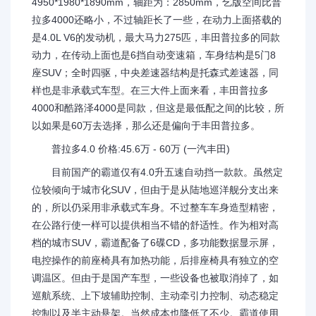
4950*1980*1890mm，轴距为：2850mm，乞版空间比普
拉多4000还略小，不过轴距长了一些，在动力上面搭载的
是4.0L V6的发动机，最大马力275匹，丰田普拉多的同款
动力，在传动上面也是6挡自动变速箱，车身结构是5门8
座SUV；全时四驱，中央差速器结构是托森式差速器，同
样也是非承载式车型。在三大件上面来看，丰田普拉多
4000和酷路泽4000是同款，但这是最低配之间的比较，所
以如果是60万去选择，那么还是偏向于丰田普拉多。
普拉多4.0 价格:45.6万 - 60万 (一汽丰田)
目前国产的霸道仅有4.0升五速自动挡一款款。虽然定
位较倾向于城市化SUV，但由于是从陆地巡洋舰分支出来
的，所以仍采用非承载式车身。不过整车车身造型精密，
在公路行使一样可以提供相当不错的舒适性。作为相对高
档的城市SUV，霸道配备了6碟CD，多功能数据显示屏，
电控操作的前座椅具有加热功能，后排座椅具有独立的空
调温区。但由于是国产车型，一些设备也被取消掉了，如
巡航系统、上下坡辅助控制、主动牵引力控制、动态稳定
控制以及半主动悬架。当然成本也降低了不少。霸道使用