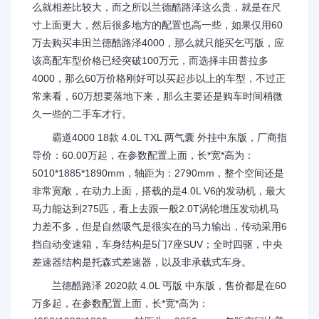
么就相差比较大，而之所以兰德酷路泽这么贵，就是在尺
寸上面更大，然后很多地方的配置也高一些，如果仅用60
万去购买丰田兰德酷路泽4000，那么就只能买乞丐版，应
该高配车型价格已经突破100万元，而选择丰田普拉多
4000，那么60万价格刚好可以买起步以上的车型，不过正
常来看，60万想要落地下来，那么主要还是购车时间稍微
久一些的二手车才行。
霸道4000 18款 4.0L TXL 两气囊 外挂中东版，厂商指
导价：60.00万起，在参数配置上面，长*宽*高为：
5010*1885*1890mm，轴距为：2790mm，整个空间还是
非常宽敞，在动力上面，搭载的是4.0L V6的发动机，最大
马力能达到275匹，看上去跟一般2.0T涡轮增压发动机马
力差不多，但是自然吸气是很实在的马力输出，传动采用6
挡自动变速箱，车身结构是5门7座SUV；全时四驱，中央
差速器结构是托森式差速器，以及非承载式车身。
兰德酷路泽 2020款 4.0L 丐版 中东版，售价都是在60
万多起，在参数配置上面，长*宽*高为：