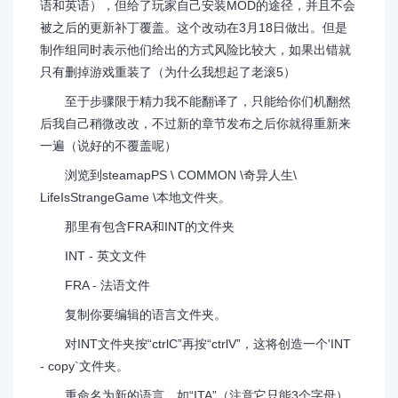
语和英语），但给了玩家自己安装MOD的途径，并且不会
被之后的更新补丁覆盖。这个改动在3月18日做出。但是
制作组同时表示他们给出的方式风险比较大，如果出错就
只有删掉游戏重装了（为什么我想起了老滚5）
至于步骤限于精力我不能翻译了，只能给你们机翻然
后我自己稍微改改，不过新的章节发布之后你就得重新来
一遍（说好的不覆盖呢）
浏览到steamapPS \ COMMON \奇异人生\
LifeIsStrangeGame \本地文件夹。
那里有包含FRA和INT的文件夹
INT - 英文文件
FRA - 法语文件
复制你要编辑的语言文件夹。
对INT文件夹按“ctrlC”再按“ctrlV”，这将创造一个'INT
- copy`文件夹。
重命名为新的语言，如“ITA”（注意它只能3个字母）