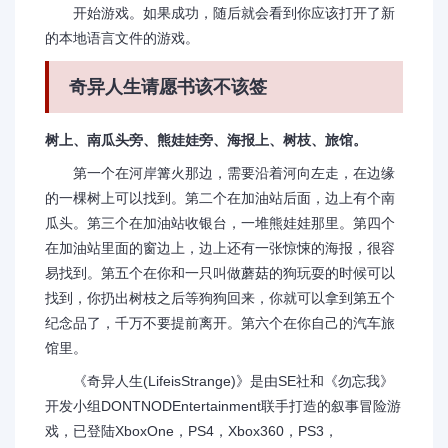
开始游戏。如果成功，随后就会看到你应该打开了新
的本地语言文件的游戏。
奇异人生请愿书该不该签
树上、南瓜头旁、熊娃娃旁、海报上、树枝、旅馆。
第一个在河岸篝火那边，需要沿着河向左走，在边缘
的一棵树上可以找到。第二个在加油站后面，边上有个南
瓜头。第三个在加油站收银台，一堆熊娃娃那里。第四个
在加油站里面的窗边上，边上还有一张惊悚的海报，很容
易找到。第五个在你和一只叫做蘑菇的狗玩耍的时候可以
找到，你扔出树枝之后等狗狗回来，你就可以拿到第五个
纪念品了，千万不要提前离开。第六个在你自己的汽车旅
馆里。
《奇异人生(LifeisStrange)》是由SE社和《勿忘我》
开发小组DONTNODEntertainment联手打造的叙事冒险游
戏，已登陆XboxOne，PS4，Xbox360，PS3，