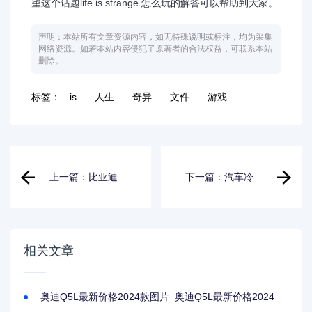
望这个话题life is strange 怎么玩的解答可以帮助到大家。
声明：本站所有文章资源内容，如无特殊说明或标注，均为采集
网络资源。如若本站内容侵犯了原著者的合法权益，可联系本站
删除。
标签：
is
人生
奇异
文件
游戏
上一篇：比亚迪f6
下一篇：汽车冷凝
配件_比亚迪f6配件
器设计计算_汽车冷
大全图片
凝器设计计算方法
相关文章
奥迪Q5L最新价格2024款图片_奥迪Q5L最新价格2024