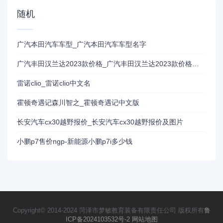
随机
广汽本田汽车车型_广汽本田汽车车型名字
广汽丰田汉兰达2023款价格_广汽丰田汉兰达2023款价格图片长高宽
雷诺clio_雷诺clio中文名
霍顿奇遇记森川智之_霍顿奇遇记中文版
长安汽车cx30越野报价_长安汽车cx30越野报价及图片
小鹏p7售价ngp-新能源小鹏p7i多少钱
Copyright© 2014-2024 菏泽市梦敏教育装备有限责任公司 版权所有
鲁
ICP备2024103532号-2
网站地图