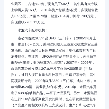
业园区），占地860亩，现有员工502人，其中具有大专以
上学历人员163人，2010年资产总额达6亿元，实现销售收
入6.5亿元，产量7573辆，销量7164辆，利润1700万元，
实现税收2783.13万元。
永源汽车组织机构：
该公司首款SUV产品UFO（三门车）于2005年6月上
市，排量1.6～2.0L，采用沈阳航天三菱发动机或东安三菱
发动机。该产品的目标用户市场定位于现代都市时尚年轻
消费群体。在业内，UFO系列产品产销量不大，外形仿丰
田RAV4车型，业内称其为“山寨车”；2007年～2009年，
永源汽车公司投资1.3亿元开发了永源A380车型（手动
挡），被列入浙江省重大科技项目，申请17项专利，其中
两项发明专利。2009年3月A380（五门车）成功上市，当
年销量4520辆，营业收入约3亿元。2010年，永源汽车开
发了A380自动挡产品，丰富了产品系列。另外：永源集团
在进行SUV产品系列化开发的同时，也在研发微型面包车
（产品生产用相关模具均已完成设计、生产）和电动汽车