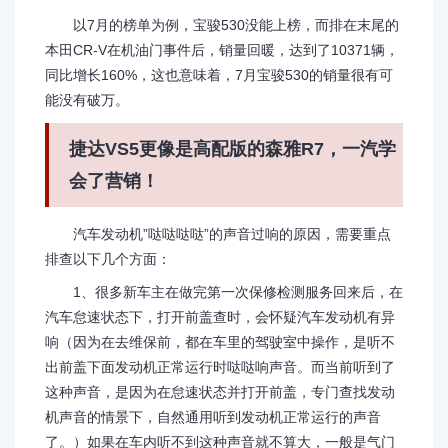
以7月的榜单为例，宝骏530没能上榜，而排在末尾的
本田CR-V在机油门事件后，销量回暖，达到了10371辆，
同比增长160%，这也意味着，7月宝骏530的销量很有可
能没有破万。
捷达VS5更像是高配版的森雅R7，一汽学
会了营销！
汽车发动机”哒哒哒哒”的声音过响的原因，需要重点
排查以下几个方面：
1、很多新车主在做完第一次保修检测服务回来后，在
汽车怠速状态下，打开前盖查时，会怀疑汽车发动机有异
响（因为在去维保前，都在车里的驾驶室中操作，是听不
出前盖下面发动机正常运行时哒哒响声音。而当前听到了
这种声音，是因为在怠速状态并打开前盖，专门查找发动
机声音的情景下，自然通用听到发动机正常运行的声音
了。）如果在车内听不到这种声音就不算大，一般是气门