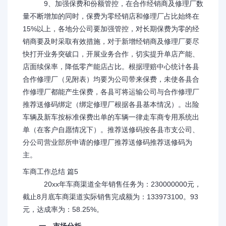
9、加强保费和份额管控，在合作经销商及修理厂数
量不断增加的同时，保费为零经销店和修理厂占比始终在
15%以上，各地分公司要加强管控，对长期保费为零的经
销商要及时采取有效措施，对于新增经销商及修理厂要尽
快打开业务突破口，开展业务合作，切实提升单店产能、
店面续保率，降低零产能店占比。根据理赔中心统计各县
合作修理厂（见附表）均要为公司带来保费，未使各县合
作修理厂都能产生保费，各县可将运输公司与合作修理厂
推荐送修码绑定（绑定修理厂根据各县基本情况）。出险
车辆及新车按标准保费出单的车辆一律走车商专用系统出
单（在客户自愿情况下）。推荐送修码按各县市支公司、
分公司营业部所申请的修理厂推荐送修码推荐送修码为
主。
车商工作总结 篇5
20xx年车商渠道全年销售任务为：230000000元，
截止8月底车商渠道实际销售完成额为：133973100。93
元，达成率为：58.25%。