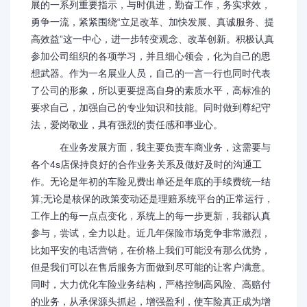
展的一系列重要指示，与时俱进，勤奋工作，务实求效，
勇争一流，紧紧围绕“立足改革、加快发展、真诚服务、提
高效益”这一中心，进一步转变观念、改革创新。积极认真
参加公司组织的各项学习，并且细心领会，化为自己的思
想武器。作为一名展业人员，自己的一言一行也同时代表
了公司的形象，所以更要提高自身的素质水平，高标准的
要求自己，加强自己的专业知识和技能。同时做到尊纪守
法，爱岗敬业，具有强烈的责任感和事业心。
在业务发展方面，我主要负责车商业务，这需要与
各个4s店保持良好的合作业务关系及做好及时的沟通工
作。无论是年初的车险见费出单还是年底的手续费统一结
算;无论是核保的政策变动还是理赔系统平台的正常运行，
工作上的每一点点变化，系统上的每一步更新，我都认真
参与，尝试，全力以赴。近几年保险市场竞争非常激烈，
比如平安的电话营销，在价格上我们可能没有那么优势，
但是我们可以在售后服务方面做到尽可能的让客户满意。
同时，大力优化车险业务结构，严格控制高风险、高赔付
的业务，从承保源头抓起，增强盈利，使车险真正成为增