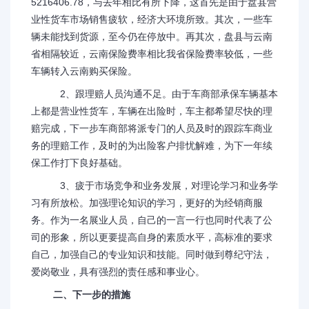
5216406.78，与去年相比有所下降，这首先是由于盘县营
业性货车市场销售疲软，经济大环境所致。其次，一些车
辆未能找到货源，至今仍在停放中。再其次，盘县与云南
省相隔较近，云南保险费率相比我省保险费率较低，一些
车辆转入云南购买保险。
2、跟理赔人员沟通不足。由于车商部承保车辆基本
上都是营业性货车，车辆在出险时，车主都希望尽快的理
赔完成，下一步车商部将派专门的人员及时的跟踪车商业
务的理赔工作，及时的为出险客户排忧解难，为下一年续
保工作打下良好基础。
3、疲于市场竞争和业务发展，对理论学习和业务学
习有所放松。加强理论知识的学习，更好的为经销商服
务。作为一名展业人员，自己的一言一行也同时代表了公
司的形象，所以更要提高自身的素质水平，高标准的要求
自己，加强自己的专业知识和技能。同时做到尊纪守法，
爱岗敬业，具有强烈的责任感和事业心。
二、下一步的措施