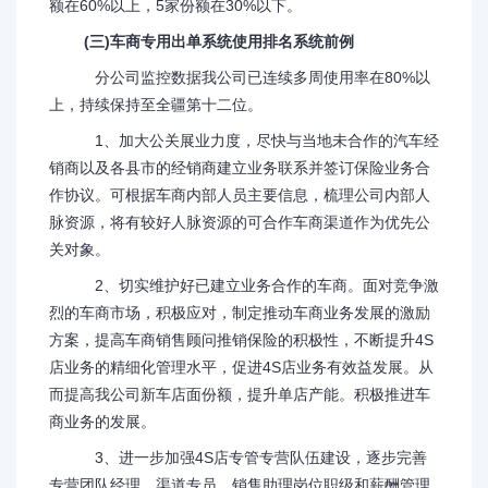
额在60%以上，5家份额在30%以下。
(三)车商专用出单系统使用排名系统前例
分公司监控数据我公司已连续多周使用率在80%以
上，持续保持至全疆第十二位。
1、加大公关展业力度，尽快与当地未合作的汽车经
销商以及各县市的经销商建立业务联系并签订保险业务合
作协议。可根据车商内部人员主要信息，梳理公司内部人
脉资源，将有较好人脉资源的可合作车商渠道作为优先公
关对象。
2、切实维护好已建立业务合作的车商。面对竞争激
烈的车商市场，积极应对，制定推动车商业务发展的激励
方案，提高车商销售顾问推销保险的积极性，不断提升4S
店业务的精细化管理水平，促进4S店业务有效益发展。从
而提高我公司新车店面份额，提升单店产能。积极推进车
商业务的发展。
3、进一步加强4S店专管专营队伍建设，逐步完善
专营团队经理、渠道专员、销售助理岗位职级和薪酬管理