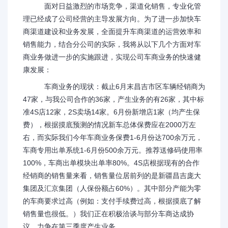
面对日益激烈的市场竞争，渠道化销售，专业化管
理已经成了公司经营的主导发展方向。为了进一步加快车
商渠道建设和业务发展，全面提升车商渠道的运营效率和
销售能力，结合分公司的实际，我将从以下几个方面对车
商业务做进一步的实施跟进，实现公司车商业务的快速健
康发展：
车商业务的现状：截止6月末昌吉市区车辆经销商为
47家，与我公司合作的36家，产生业务的有26家，其中标
准4S店12家，2S卖场14家。6月份新增店1家（均产生保
费），根据摸底预测的情况新车总体保费应在2000万左
右，而实际我们今年车商业务保费1-6月份达700余万元，
车商专用出单系统1-6月份500余万元。推荐送修码使用率
100%，车商出单模块出单率80%。4S店根据现有的合作
经销商的销售量来看，销售量位居前列的是新疆昌吉庞大
集团及汇京集团（人保份额占60%）。其中部分产能为零
的车商要求过高（例如：支付手续费过高，根据摸底了解
销售量也很低。）我们正在积极洽谈与部分车商达成协
议，力争在第三季度产生业务。