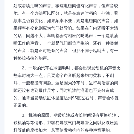
处或者喷油嘴的声音。碳罐电磁阀也有此声音，但声音较
脆。有一个办法可以区分，就是在怠速时稍给一些油，看
频率是否有变化，如果频率不变，则是电磁阀的声音，如
果频率有变化则应为气门处异响。如果在车内还听不太清
的话，问题不大，车辆都会有相应的哒哒声，一个是喷油
嘴工作的声音，一个就是气门部位产生的，还有一种类似
的声音，就是正时链条的声音，但那不同于哒哒声，有一
种格拉格拉的响声。
2、一般的汽车在冷启动时，都会出现发动机的声音比
热车时稍大一点，只要这个声音听起来均匀柔和，不刺
耳，一般都没有问题。这是因为冷车时，缸壁与活塞的间
隙还没有达到最佳尺寸，同时机油的润滑也不充分造成
的。通常当发动机缸体温度达到95度左右时，声音会恢复
正常的。
3、机油的原因。劣质机油或者长时间没有更换机油，
缺机油等等情形，都容易导致气门与导管之间以及液压挺
杆等处的摩擦加大，从而使发动机内的各种声音更响。