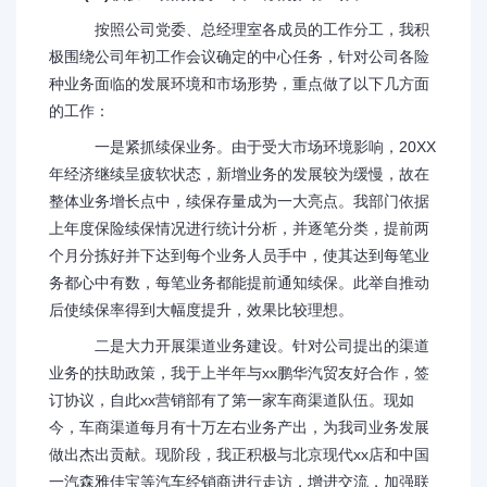
按照公司党委、总经理室各成员的工作分工，我积
极围绕公司年初工作会议确定的中心任务，针对公司各险
种业务面临的发展环境和市场形势，重点做了以下几方面
的工作：
一是紧抓续保业务。由于受大市场环境影响，20XX
年经济继续呈疲软状态，新增业务的发展较为缓慢，故在
整体业务增长点中，续保存量成为一大亮点。我部门依据
上年度保险续保情况进行统计分析，并逐笔分类，提前两
个月分拣好并下达到每个业务人员手中，使其达到每笔业
务都心中有数，每笔业务都能提前通知续保。此举自推动
后使续保率得到大幅度提升，效果比较理想。
二是大力开展渠道业务建设。针对公司提出的渠道
业务的扶助政策，我于上半年与xx鹏华汽贸友好合作，签
订协议，自此xx营销部有了第一家车商渠道队伍。现如
今，车商渠道每月有十万左右业务产出，为我司业务发展
做出杰出贡献。现阶段，我正积极与北京现代xx店和中国
一汽森雅佳宝等汽车经销商进行走访，增进交流，加强联