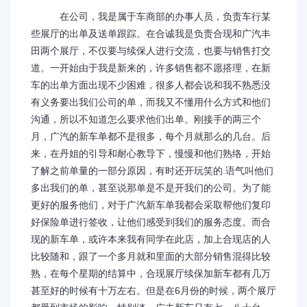
在公司，我是属于车商部的办事人员，负责车行某
些展厅的出单及送单跟踪。在合诚我是负责合现和广汽丰
田两个展厅，不仅要与续保人进行交流，也要与销售打交
道。一开始由于我是新来的，许多销售都不愿搭理，在新
车的出单方面出现不少困难，很多人都会说和我不熟悉没
有义务要出我们公司的单，而我又不懂用什么方式和他们
沟通，所以不知道怎么要求他们出单。刚接手的两三个
月，广汽的新车单都不是很多，每个月就那么的几台。后
来，在丹姐的引导和耐心教导下，慢慢和他们熟络，开始
了解之前单量的一部分原因，有时还开玩笑的.语气叫他们
多出我们的单，甚至说那单是不是开我们的公司。为了能
更好的服务他们，对于广汽新车单我都会采取帮他们复印
好保险单进行签收，让他们感受到我们的服务态度。而合
现的新车单，或许本来我有同学在此店，加上合现店的人
比较随和，跟了一个多月就和里面的大部分销售混得比较
熟，在每个星期的结算中，合现展厅续保加新车都有几万
甚至好的时候有十万左右。但是在6月份的时候，两个展厅