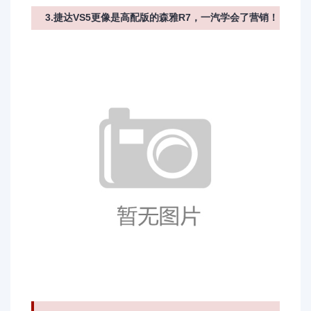
3.捷达VS5更像是高配版的森雅R7，一汽学会了营销！