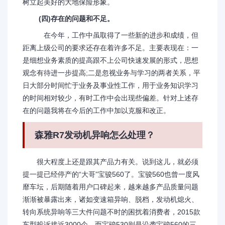
树立起美好的大地保险形象。
(四)存在的问题和不足。
在今年，工作中虽取得了一些新的进步和成绩，但
距离上级公司的要求还存在着许多不足。主要表现在：一
是细想业务素质的提高跟不上公司快速发展的形式，思想
观念有待进一步提高;二是忽视业务与学习的两者关系，平
日大部分时间忙于业务及事业性工作，用于业务知识学习
的时间相对较少，有时工作中会出现些偏差。针对上述存
在的问题我将在今后的工作中加以克服和改正。
森雅R7发动机异响怎么处理？
很大程度上还是跟其产品力有关。说到这儿，就必须
提一提已经停产的“大哥”宝骏560了。宝骏560也曾一度风
靡车坛，后期随着用户口碑起来，越来越多产品质量问题
渐渐被暴露出来，诸如变速箱异响、脱档，发动机熄火、
转向系统异响等三大件问题不时的困扰着消费者，2015款
车型投诉接近3000个。而宝骏530则是沿袭宝骏560的三