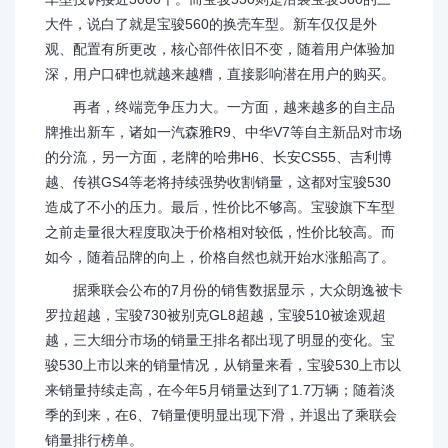
大件，说白了就是宝骏560的换壳车型。新车仅仅是外
观、配置有所更改，核心部件依旧不变，随着用户体验加
深，用户口碑也就越来越糟，直接影响潜在用户的购买。
再者，终端竞争压力大。一方面，越来越多的自主品
牌推出新车，诸如一汽森雅R9、中华V7等自主新品对市场
的分流，另一方面，老牌的哈弗H6、长安CS55、吉利博
越、传祺GS4等老将持续强势收割销量，这都对宝骏530
造成了不小的压力。最后，性价比不够高。宝骏旗下车型
之前走量很大程度取决于价格相对较低，性价比较高。而
如今，随着品牌的向上，价格自然也就开始水涨船高了。
据乘联会公布的7月份的销售数据显示，大众朗逸被卡
罗拉超越，宝骏730被别克GL8超越，宝骏510被途观超
越，三大细分市场的销量王排名都出现了明显的变化。宝
骏530上市以来的销量情况，从销量来看，宝骏530上市以
来销量持续走高，在今年5月销量达到了1.7万辆；随着淡
季的到来，在6、7销量便明显出现下滑，并退出了乘联会
销量排行榜单。