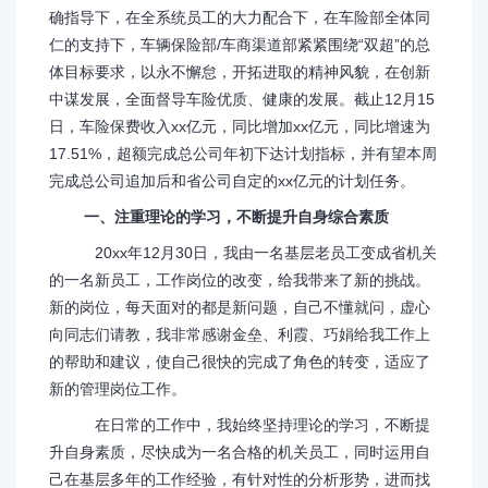
确指导下，在全系统员工的大力配合下，在车险部全体同
仁的支持下，车辆保险部/车商渠道部紧紧围绕“双超”的总
体目标要求，以永不懈怠，开拓进取的精神风貌，在创新
中谋发展，全面督导车险优质、健康的发展。截止12月15
日，车险保费收入xx亿元，同比增加xx亿元，同比增速为
17.51%，超额完成总公司年初下达计划指标，并有望本周
完成总公司追加后和省公司自定的xx亿元的计划任务。
一、注重理论的学习，不断提升自身综合素质
20xx年12月30日，我由一名基层老员工变成省机关
的一名新员工，工作岗位的改变，给我带来了新的挑战。
新的岗位，每天面对的都是新问题，自己不懂就问，虚心
向同志们请教，我非常感谢金垒、利霞、巧娟给我工作上
的帮助和建议，使自己很快的完成了角色的转变，适应了
新的管理岗位工作。
在日常的工作中，我始终坚持理论的学习，不断提
升自身素质，尽快成为一名合格的机关员工，同时运用自
己在基层多年的工作经验，有针对性的分析形势，进而找