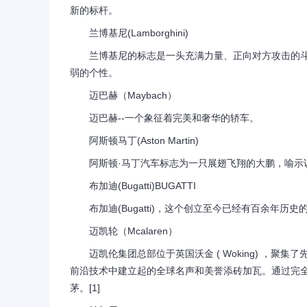
新的标杆。
兰博基尼(Lamborghini)
兰博基尼的标志是一头充满力量、正向对方攻击的斗
弱的个性。
迈巴赫（Maybach）
迈巴赫--一个象征着完美和奢华的轿车。
阿斯顿马丁(Aston Martin)
阿斯顿·马丁汽车标志为一只展翅飞翔的大鹏，喻示该
布加迪(Bugatti)BUGATTI
布加迪(Bugatti)，这个创立至今已经有百余年历
迈凯轮（Mcalaren）
迈凯伦集团总部位于英国沃金 ( Woking) ，聚
前沿技术中建立起的全球名声和美誉添砖加瓦。通过完
茅。[1]