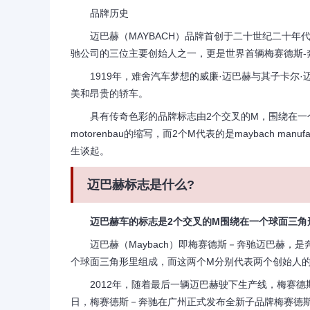
品牌历史
迈巴赫（MAYBACH）品牌首创于二十世纪二十年代。被誉为
驰公司的三位主要创始人之一，更是世界首辆梅赛德斯-
1919年，难舍汽车梦想的威廉·迈巴赫与其子卡尔·迈巴赫
美和昂贵的轿车。
具有传奇色彩的品牌标志由2个交叉的M，围绕在一个球
motorenbau的缩写，而2个M代表的是maybach 
生谈起。
迈巴赫标志是什么?
迈巴赫车的标志是2个交叉的M围绕在一个球面三角
迈巴赫（Maybach）即梅赛德斯－奔驰迈巴赫，是
个球面三角形里组成，而这两个M分别代表两个创始人的缩写：Mayba
2012年，随着最后一辆迈巴赫驶下生产线，梅赛德斯－
日，梅赛德斯－奔驰在广州正式发布全新子品牌梅赛德