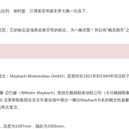
车，敢与法拉利、保时捷、兰博基尼等跑车界大腕一比高下。
“刀锋”的意思，它的标志是瑞典皇家空军的标志，为一幽灵图！所以有“幽灵跑车”
ybach-Motorenbau GmbH）是曾经在1921年到1940年间活跃
廉·迈巴赫（Wilhelm Maybach）曾担任戴姆勒发动机公司（今日戴姆勒
勒·克莱斯勒集团在东京车展会场中展出一辆以Maybach为名的概念性超
后再次复活。
高度为1497mm，轴距为3365mm。