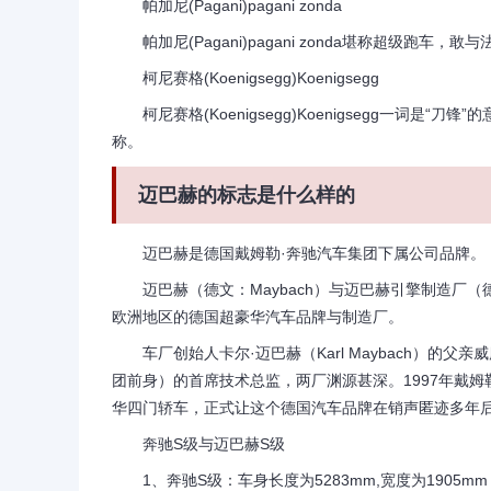
帕加尼(Pagani)pagani zonda
帕加尼(Pagani)pagani zonda堪称超级跑
柯尼赛格(Koenigsegg)Koenigsegg
柯尼赛格(Koenigsegg)Koenigsegg一词是
称。
迈巴赫的标志是什么样的
迈巴赫是德国戴姆勒·奔驰汽车集团下属公司品牌。
迈巴赫（德文：Maybach）与迈巴赫引擎制造厂（德文：Ma
欧洲地区的德国超豪华汽车品牌与制造厂。
车厂创始人卡尔·迈巴赫（Karl Maybach）的父亲威
团前身）的首席技术总监，两厂渊源甚深。1997年戴姆
华四门轿车，正式让这个德国汽车品牌在销声匿迹多年
奔驰S级与迈巴赫S级
1、奔驰S级：车身长度为5283mm,宽度为1905mm，