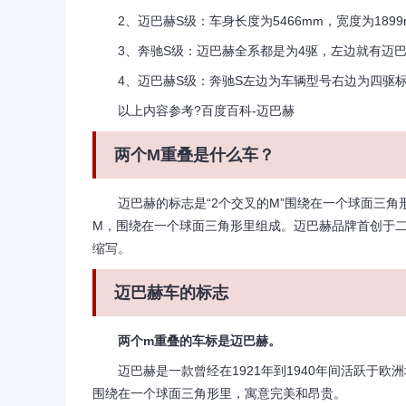
2、迈巴赫S级：车身长度为5466mm，宽度为1899m
3、奔驰S级：迈巴赫全系都是为4驱，左边就有迈巴
4、迈巴赫S级：奔驰S左边为车辆型号右边为四驱标
以上内容参考?百度百科-迈巴赫
两个M重叠是什么车？
迈巴赫的标志是“2个交叉的M”围绕在一个球面三角
M，围绕在一个球面三角形里组成。迈巴赫品牌首创于二十世纪
缩写。
迈巴赫车的标志
两个m重叠的车标是迈巴赫。
迈巴赫是一款曾经在1921年到1940年间活跃于欧
围绕在一个球面三角形里，寓意完美和昂贵。