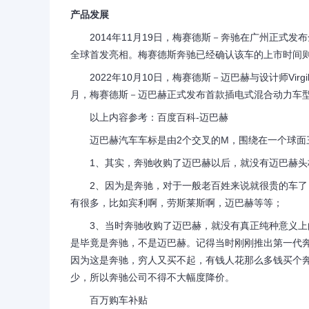
产品发展
2014年11月19日，梅赛德斯－奔驰在广州正式发
全球首发亮相。梅赛德斯奔驰已经确认该车的上市时间则
2022年10月10日，梅赛德斯－迈巴赫与设计师Virgil Ab
月，梅赛德斯－迈巴赫正式发布首款插电式混合动力车型
以上内容参考：百度百科-迈巴赫
迈巴赫汽车车标是由2个交叉的M，围绕在一个球面
1、其实，奔驰收购了迈巴赫以后，就没有迈巴赫头
2、因为是奔驰，对于一般老百姓来说就很贵的车了，
有很多，比如宾利啊，劳斯莱斯啊，迈巴赫等等；
3、当时奔驰收购了迈巴赫，就没有真正纯种意义上的
是毕竟是奔驰，不是迈巴赫。记得当时刚刚推出第一代奔
因为这是奔驰，穷人又买不起，有钱人花那么多钱买个
少，所以奔驰公司不得不大幅度降价。
百万购车补贴