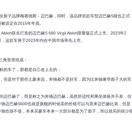
布全新子品牌梅赛德斯－迈巴赫，同时，该品牌首款车型迈巴赫S级也正式
被设定在2015年年底。
loh联名打造的迈巴赫S 680 Virgil Abloh限量版正式上市。2023年2
，这款车将于2023年内在中国市场率先上市。
三角形里组成：
标的车了，那都是自己改上去的；
但是对于那些土豪来说，奔驰都不是好车，因为比奔驰奢华面子大的车
迈巴赫了，而是称之为奔驰迈巴赫，虽然舒适性和乘坐体验并不差，但
驰迈巴赫S600也就是旗舰的时候卖的价格可以与原来迈巴赫比肩，但是
奔驰也很不值，本来买豪车本来一大部分都是为了面子，所以就买的很少