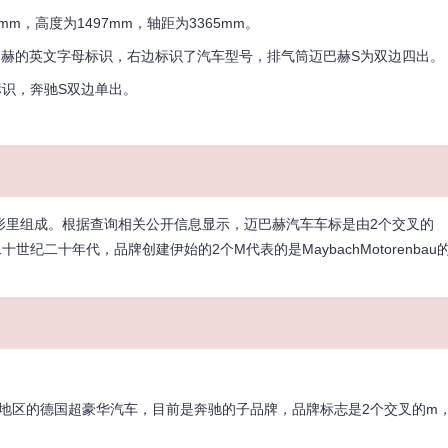
m，高度为1497mm，轴距为3365mm。
赫的英文字母标识，右边标识了汽车型号，排气筒迈巴赫S为双边四出。
识，奔驰S双边单出。
形里组成。根据查询相关公开信息显示，迈巴赫汽车车标是由2个交叉的
二十年代，品牌创建伊始的2个M代表的是MaybachMotorenbau
洲地区的德国超豪华汽车，目前是奔驰的子品牌，品牌标志是2个交叉的m