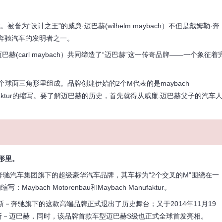
“设计之王”的威廉·迈巴赫(wilhelm maybach）不但是戴姆勒·奔
奔驰汽车的发明者之一。
(carl maybach）共同缔造了“迈巴赫”这一传奇品牌——一个象征着
面三角形里组成。品牌创建伊始的2个M代表的是maybach
manufaktur的缩写。要了解迈巴赫的历史，首先就得从威廉.迈巴赫父子的汽车
形里。
奔驰汽车集团旗下的超级豪华汽车品牌，其车标为“2个交叉的M”围绕在一
ch Motorenbau和Maybach Manufaktur。
奔驰旗下的这款高端品牌正式退出了历史舞台；又于2014年11月19
斯－迈巴赫，同时，该品牌首款车型迈巴赫S级也正式全球首发亮相。