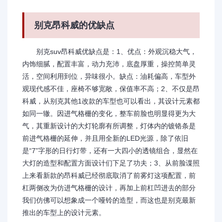
别克昂科威的优缺点
别克suv昂科威优缺点是：1、优点：外观沉稳大气，
内饰细腻，配置丰富，动力充沛，底盘厚重，操控简单灵
活，空间利用到位，异味很小。缺点：油耗偏高，车型外
观现代感不佳，座椅不够宽敞，保值率不高；2、不仅是昂
科威，从别克其他1改款的车型也可以看出，其设计元素都
如同一辙。因进气格栅的变化，整车前脸也明显得更为大
气，其重新设计的大灯轮廓有所调整，灯体内的镀铬条是
前进气格栅的延伸，并且用全新的LED光源，除了依旧
是“7”字形的日行灯带，还有一大四小的透镜组合，显然在
大灯的造型和配置方面设计们下足了功夫；3、从前脸谍照
上来看新款的昂科威已经彻底取消了前雾灯这项配置，前
杠两侧改为仿进气格栅的设计，再加上前杠凹进去的部分
我们仿佛可以想象成一个哑铃的造型，而这也是别克最新
推出的车型上的设计元素。