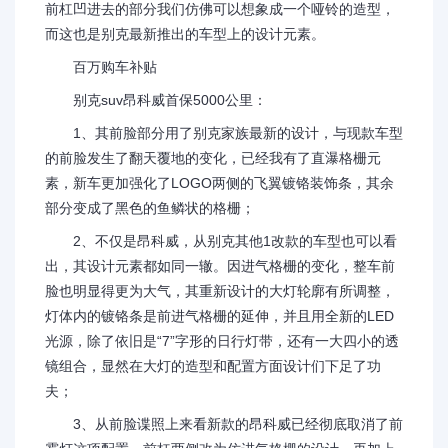
前杠凹进去的部分我们仿佛可以想象成一个哑铃的造型，
而这也是别克最新推出的车型上的设计元素。
百万购车补贴
别克suv昂科威首保5000公里：
1、其前脸部分用了别克家族最新的设计，与现款车型
的前脸发生了翻天覆地的变化，已经我有了直瀑格栅元
素，新车更加强化了LOGO两侧的飞翼镀铬装饰条，其余
部分变成了黑色的鱼鳞状的格栅；
2、不仅是昂科威，从别克其他1改款的车型也可以看
出，其设计元素都如同一辙。因进气格栅的变化，整车前
脸也明显得更为大气，其重新设计的大灯轮廓有所调整，
灯体内的镀铬条是前进气格栅的延伸，并且用全新的LED
光源，除了依旧是“7”字形的日行灯带，还有一大四小的透
镜组合，显然在大灯的造型和配置方面设计们下足了功
夫；
3、从前脸谍照上来看新款的昂科威已经彻底取消了前