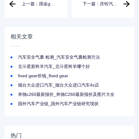
上一篇：国金gm3
下一篇：庆铃汽车
价格补贴后价格_国
厂2023招聘_庆铃
金gm3价格补贴后
汽车厂
价格会变吗
相关文章
汽车安全气囊 检测_汽车安全气囊检测方法
北斗星新羚羊汽车_北斗星羚羊哪个好
fixed gear价钱_flxed gear
烟台大众进口汽车_烟台大众进口汽车4s店
奔驰c260最新报价_奔驰C260最新报价及图片大全
国外汽车产业链_国外汽车产业链研究现状
热门