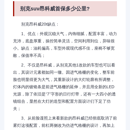
别克suv昂科威首保多少公里?
别克昂科威20t缺点：
1、优点：外观沉稳大气，内饰细腻，配置丰富，动力
充沛，底盘厚重，操控简单灵活，空间利用到位，异味很
小。缺点：油耗偏高，车型外观现代感不佳，座椅不够宽
敞，保值率不高；
2、不仅是昂科威，从别克其他1改款的车型也可以看
出，其设计元素都如同一辙。因进气格栅的变化，整车前
脸也明显得更为大气，其重新设计的大灯轮廓有所调整，
灯体内的镀铬条是前进气格栅的延伸，并且用全新的LED
光源，除了依旧是“7”字形的日行灯带，还有一大四小的透
镜组合，显然在大灯的造型和配置方面设计们下足了功
夫；
3、从前脸谍照上来看新款的昂科威已经彻底取消了前
雾灯这项配置，前杠两侧改为仿进气格栅的设计，再加上