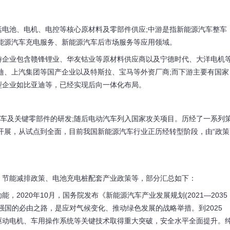
池、电机、电控等核心原材料及零部件供应;中游是指新能源汽车整车
能源汽车充电服务、新能源汽车后市场服务等应用领域。
企业包含赣锋锂业、华友钴业等原材料供应商以及宁德时代、大洋电机
迪、上汽集团等国产企业以及特斯拉、宝马等外资厂商;而下游主要有国家
型企业如比亚迪等，已经实现后向一体化布局。
车及关键零部件的研发;随后电动汽车列入国家攻关项目。历经了一系列
的开展，从试点到全面，目前我国新能源汽车行业正历经转型阶段，由“政策
节能减排政策、电池充电桩配套产业政策等，部分汇总如下：
020年10月，国务院发布《新能源汽车产业发展规划(2021—2035
强国的必由之路，是应对气候变化、推动绿色发展的战略举措。到2025
驱动电机、车用操作系统等关键技术取得重大突破，安全水平全面提升。