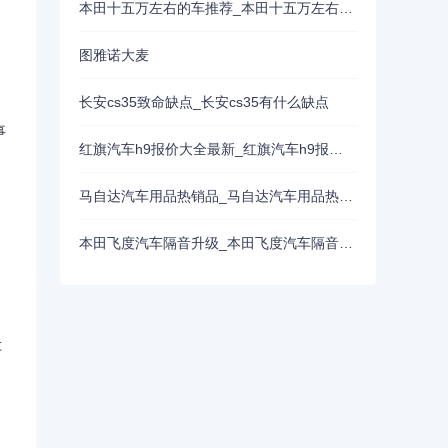
本田十五万左右的车推荐_本田十五万左右的车推荐哪款
图雅诺大麦
长安cs35致命缺点_长安cs35有什么缺点
事
红旗汽车h9报价大全最新_红旗汽车h9报价大全最新款
马自达汽车用品热销品_马自达汽车用品热销品牌有哪些
本田飞度汽车隔音升级_本田飞度汽车隔音升级多少钱
车