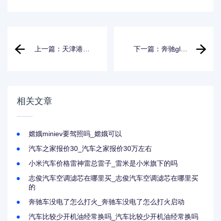
上一篇：天津港汽
下一篇：奔驰gls
车报价大全_天津港
amg2024顶配版_
汽车报价大全集
奔驰gls amg2021
款
相关文章
嫦娥miniev要驾照吗_嫦娥可以
汽车之家报价30_汽车之家报价30万左右
小米汽车价格雷神雷总雷子_雷米是小米旗下的吗
志俊汽车空调滤芯在哪里买_志俊汽车空调滤芯在哪里买
的
奔驰车没电了怎么打火_奔驰车没电了怎么打火启动
汽车比较少开机油经常换吗_汽车比较少开机油经常换吗