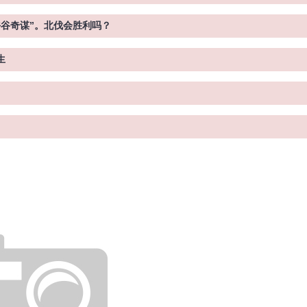
午谷奇谋”。北伐会胜利吗？
生