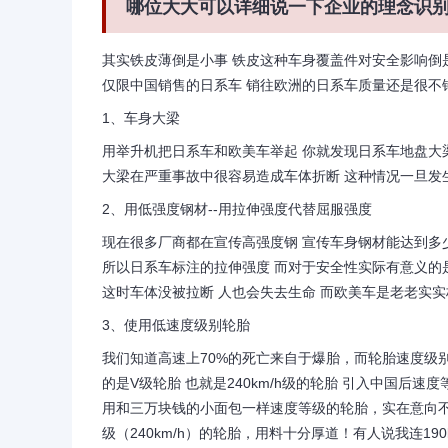
哪位大大可以详细说一下企业的理念识
其实铁皮薄倒是小事 铁皮这种车身覆盖件对安全影响倒
仅限中国销售的日系车 销往欧洲的日系车质量还是很不
1、车身大梁
用举升机把日系车和欧美车举起 你就发现日系车地盘大
大梁在严重事故中很容易造成车体折断 这种情况一旦发
2、用低强度钢材--用拉伸强度代替屈服强度
现在很多厂商都在宣传高强度钢 宣传车身钢材能达到多
所以日系车标注的拉伸强度 而对于安全性实际有意义的
这时车体没被拉断 人也会失去生命 而欧美车是老老实
3、使用低速度级别轮胎
我们知道高速上70%的死亡来自于爆胎，而轮胎速度级别
的是V级轮胎 也就是240km/h级的轮胎 引入中国后速
用和三万块钱的小面包一样速度等级的轮胎，实在意向不到
级（240km/h）的轮胎，用料十分厚道！有人说我连1