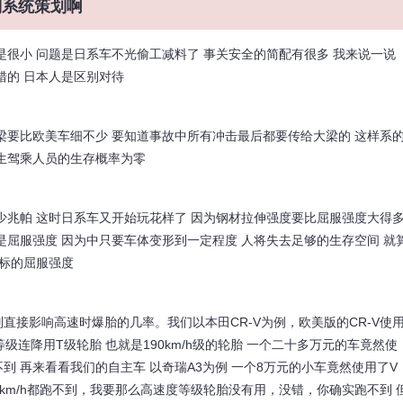
别系统策划啊
是很小 问题是日系车不光偷工减料了 事关安全的简配有很多 我来说一说
错的 日本人是区别对待
梁要比欧美车细不少 要知道事故中所有冲击最后都要传给大梁的 这样系
生驾乘人员的生存概率为零
少兆帕 这时日系车又开始玩花样了 因为钢材拉伸强度要比屈服强度大得
是屈服强度 因为中只要车体变形到一定程度 人将失去足够的生存空间 就
实标的屈服强度
直接影响高速时爆胎的几率。我们以本田CR-V为例，欧美版的CR-V使
度等级连降用T级轮胎 也就是190km/h级的轮胎 一个二十多万元的车竟然使
 再来看看我们的自主车 以奇瑞A3为例 一个8万元的小车竟然使用了V
90km/h都跑不到，我要那么高速度等级轮胎没有用，没错，你确实跑不到 