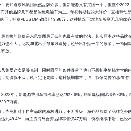
，要知道东风集团虽然品牌众多，但新能源只有岚图一个，但整个2022
量。而其他品牌几乎都是传统燃油车为主。年初特斯拉的大降价，直接带动
下，把秦PLUS DM-i降到了9.98万，这种情况下燃油车所剩无几的优势
，最直接的降价是东风集团最无奈但也最有效的办法。其实原本这些品牌
响力也不大，此次湖北出手帮东风造势，还给出补贴一半的政策，一瞬间
以释放。
东风集团这次足够克制，限时限区的条件暴露了他们不想把事情搞太大的
期，觉得就不买，说不定还要降，这种预期非常可怕。就像网传的那句“你
022年，新能源乘用车市占率已达到27.6%，销量规模同比增长90%；
29.7万辆。
因，毕竟相对于自主品牌的积极进取，不断升级，海外品牌除了品牌之外
额达到49.4%，而主流海外合资品牌零售仅47万辆，份额继续下滑，已经