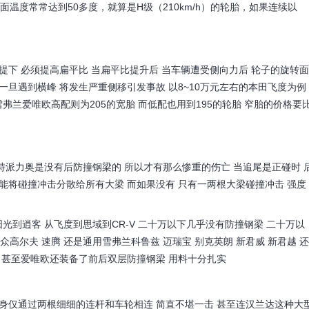
面温度常常达到50多度，就算是H级（210km/h）的轮胎，如果连续以
提下 必须提高扁平比 当扁平比提升后 当车辆遭受侧向力后 轮子的旋转面
一旦遇到横峰 将发生严重侧移引发事故 以8~10万元左右的本田飞度为例
弗兰爱唯欧高配则为205的宽胎 而低配也用到195的轮胎 窄胎的价格要
特派力奥是没有后防撞钢梁的 所以才有那么惨重的伤亡 当追尾是正碰时 
能将碰撞冲击分散给所有大梁 而如果没有 只有一两根大梁碰撞冲击 强度
到逍客 从飞度到思域到CR-V 二十万以下几乎没有防撞钢梁 二十万以
众高尔夫 速腾 还是通用雪弗兰科鲁兹 迈瑞宝 别克英朗 新君威 新君越 还
 甚至爱唯欧还装备了前后双层防撞钢梁 用料十分扎实
车身仅通过两根细细的连杆和车轮相连 简直不堪一击 甚至连汉兰达这种大