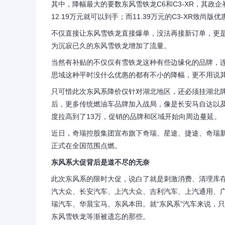
其中，降幅最大的要数东风雪铁龙C6和C3-XR，其政企补
12.19万元就可以到手；而11.39万元的C3-XR致尚版优
不仅直接让东风雪铁龙直接爆单，没法再接新订单，更是引
为沉寂已久的东风雪铁龙增加了流量。
当然有补贴的不仅仅有雪铁龙这种有些边缘化的品牌，连
思域这种平时没什么优惠的都有不小的降幅，更不用说
只可惜此次东风系降价仅针对湖北地区，还必须挂湖北牌
后，更多传统燃油车品牌加入战局，像是长安马自达以
度拉高到了13万，促销的品牌和区域开始向周边蔓延。
近日，奇瑞控股集团宣布旗下奇瑞、星途、捷途、奇瑞新能
正式在全国范围点燃。
东风系大促背后是道不尽的无奈
此次东风系的限时大促，说白了就是刺激消费、清理库存
汽大众、长安汽车、上汽大众、吉利汽车、上汽通用、
瑞汽车、华晨宝马、东风本田。就“东风系”汽车来说，
东风雪铁龙等渐被遗忘的那些。