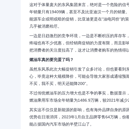
这对于体量庞大的东风集团来言，绝对是一个危险的信号
年销量只有19409辆，甚至不及比亚迪汉一个月的销
能源车企或明或暗的促销，比亚迪更是在“油电同价”的策略
几乎被消磨殆尽。
一边是日趋激烈的竞争环境，一边是不断积压的库存车
终端也有不少优惠，但经销商促销的力度有限，而且影
把消费者的关注度拉高了，这才让消费者购车的热情得
燃油车真的要完蛋了吗？
虽然东风系此次大幅促销引发了众多讨论，但也要看到
心，毕竟这种大规模降价，可能会导致大家形成通缩预
不买，我不买，明天还能降200”。
不过传统燃油车的压力增大也是不争的事实，数据显示，2
燃油乘用车市场全年销量为1486.9万辆，较2021年减少2
其实这不仅仅是新能源的影响，也有海外品牌自身的原
优势在日渐消弭，2023年1月自主品牌零售64万辆，份
能占据国内汽车市场的半壁江山了。