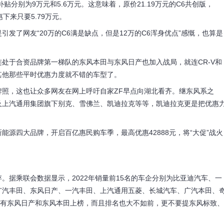
贴分别为9万元和5.6万元。这意味着，原价21.19万元的C6共创版，
惠下来只要5.79万元。
发了网友“20万的C6满是缺点，但是12万的C6浑身优点”感慨，也算是
处于合资品牌第一梯队的东风本田与东风日产也加入战局，就连CR-V和
其他那些平时优惠力度就不错的车型了。
照，这也让众多网友在网上呼吁自家ZF早点向湖北看齐。继东风系之
及上汽通用集团旗下别克、雪佛兰、凯迪拉克等等，凯迪拉克更是把优惠
源四大品牌，开启百亿惠民购车季，最高优惠42888元，将“大促”战火
。据乘联会数据显示，2022年销量前15名的车企分别为比亚迪汽车、一
广汽丰田、东风日产、一汽丰田、上汽通用五菱、长城汽车、广汽本田、
只有东风日产和东风本田上榜，而且排名也大不如前，更不要提东风标致、