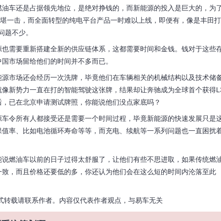
燃油车还是占据领先地位，是绝对挣钱的，而新能源的投入是巨大的，为
不堪一击，而全面转型的纯电平台产品一时难以上线，即便有，像是丰田打
问题不少。
源也需要重新搭建全新的供应链体系，这都需要时间和金钱。钱对于这些
中国市场留给他们的时间并不多而已。
能源市场还会经历一次洗牌，毕竟他们在车辆相关的机械结构以及技术储
像新势力一直在打的智能驾驶这张牌，结果却让奔驰成为全球首个获得L
后，已在北京申请测试牌照，你能说他们没点家底吗？
源车令所有人都接受还是需要一个时间过程，毕竟新能源的快速发展只是
保值率、比如电池循环寿命等等，而充电、续航等一系列问题也一直困扰
能说燃油车以前的日子过得太舒服了，让他们有些不思进取，如果传统燃
一致，而且价格还要低的多，你还认为他们会在这么短的时间内沦落至此
式转载请联系作者。内容仅代表作者观点，与易车无关