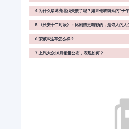
4.为什么诸葛亮北伐失败了呢？如果他取魏延的“子
5.《长安十二时辰》：比剧情更精彩的，是诗人的人
6.荣威i6这车怎么样？
7.上汽大众10月销量公布，表现如何？