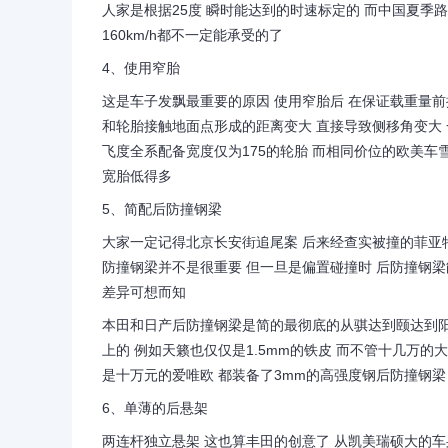
人家是根据25度 瞬时能达到的时速标定的 而中国夏季路
160km/h都不一定能承受的了
4、使用窄胎
这是车子发飘最重要的原因 使用窄胎后 在保证载重量前
和轮胎接触地面点形成的距离变大 直接导致侧移角变大 
飞度全系配备宽度仅为175的轮胎 而相同价位的欧美车雪
宽胎低得多
5、简配后防撞钢梁
大家一定记得北京长安街追尾案 后来经查实被撞的菲亚
防撞钢梁并不是很重要 但一旦是偏置碰撞时 后防撞钢梁
差异可想而知
本田和日产后防撞钢梁是简的最彻底的从骐达到颐达到阳光
上的 例如天籁也仅仅是1.5mm的铁皮 而不管十几万的大
是十万元的爱唯欧 都装备了3mm的高强度钢后防撞钢梁
6、单薄的后悬架
两连杆独立悬架 这也算丰田的创意了 从凯美瑞硕大的