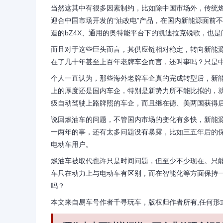
当然这其中有很多因素制约，比如除中国市场外，传统
迎合中国市场开发的“油改电”产品，在国内新能源面前
造的bZ4X、通用的奥特能平台下的凯迪拉克锐歌，也是
而且对于这些巨头而言，其供应链相对稳定，转向新能
在了几十年甚至上百年老牌车企而言，还叫事吗？只是
个人一直认为，那些海外老牌车企真的完成转型后，新
上的厚度还是国内车企，特别是新势力所不能比拟的，就
级自动驾驶上路牌照的车企，而且继在德、美两国获得
说回燃油车的问题，不管国内市场的变化有多快，新能
一两年的事，还有太多问题没有暴露，比如三五年后的
电动车用户。
燃油车被取代也许只是时间问题，但至少不少现在。只
车只在动力上与电动车有区别，而在智能化等方面保持
吗？
本文来自易车号作者千寻玩车，版权归作者所有,任何形