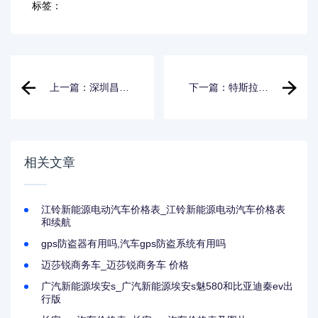
标签：
上一篇：深圳昌河
下一篇：特斯拉汽
铃木汽车_深圳昌河
车价格表二手车10
铃木汽车销售电话
万_特斯拉汽车价格
表二手车10万左
相关文章
江铃新能源电动汽车价格表_江铃新能源电动汽车价格表
和续航
gps防盗器有用吗,汽车gps防盗系统有用吗
迈莎锐商务车_迈莎锐商务车 价格
广汽新能源埃安s_广汽新能源埃安s魅580和比亚迪秦ev出
行版